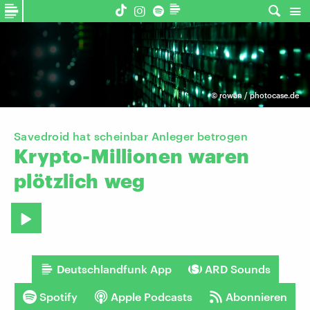
©
rowan / photocase.de
Savedroid hat scheinbar Anleger betrogen
Krypto-Millionen
waren
plötzlich
weg
Deutschlandfunk App
ARD Sounds
Spotify
Apple Podcasts
Abonnieren