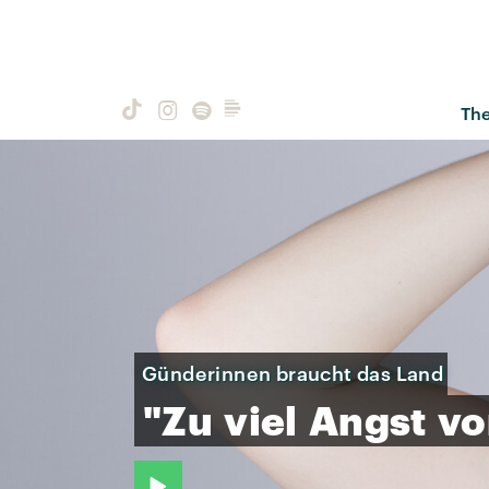
Th
Günderinnen braucht das Land
"Zu
viel
Angst
v