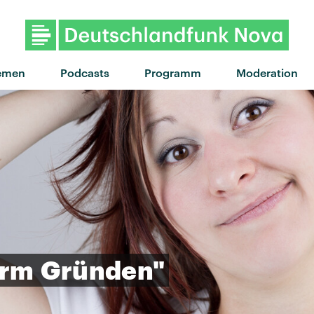
"Digo Nada" von Hard-Fi feat
emen
Podcasts
Programm
Moderation
orm
Gründen"