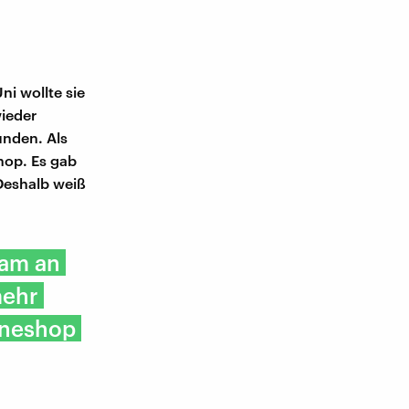
ni wollte sie
wieder
unden. Als
hop. Es gab
 Deshalb weiß
ram an
mehr
ineshop