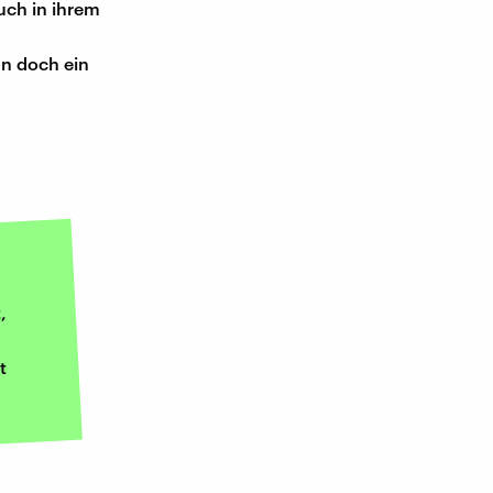
Auch in ihrem
nn doch ein
,
t