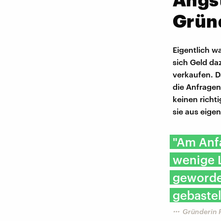
Grün
Eigentlich wa
sich Geld da
verkaufen. D
die Anfragen
keinen richti
sie aus eige
"Am Anfa
wenige 
geworde
gebastel
Gründerin P