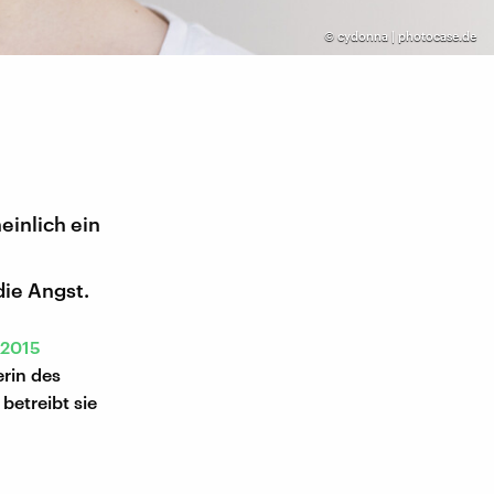
©
cydonna | photocase.de
inlich ein
ie Angst.
 2015
erin des
 betreibt sie