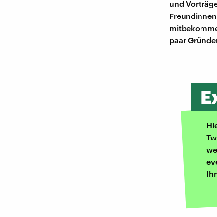
und Vorträge,
Freundinnenk
mitbekommen,
paar Gründe
E
Hi
Tw
we
ev
Ih