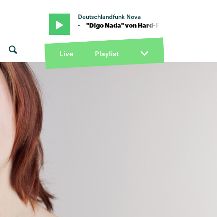
Deutschlandfunk Nova
. Mike Kalle · "Digo Nada" von Hard-Fi feat. Mike Kalle · "Digo Nada
Live
Playlist