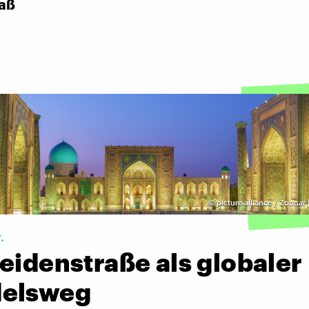
aaß
©
picture alliance / Zoonar
.
eidenstraße als globaler
elsweg