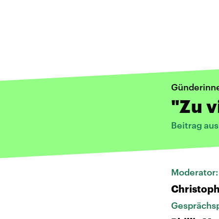
Günderinne
"Zu v
Beitrag au
Moderator
Christoph
Gesprächsp