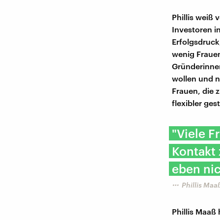
Phillis weiß
Investoren i
Erfolgsdruck,
wenig Frauen
Gründerinnen
wollen und n
Frauen, die z
flexibler ges
"Viele F
Kontakt 
eben nic
Phillis Maa
Phillis Maaß