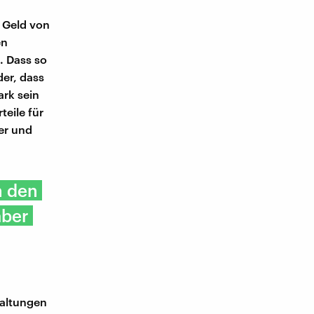
l Geld von
en
e. Dass so
der, dass
rk sein
teile für
ier und
n den
aber
taltungen