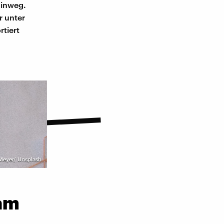
hinweg.
r unter
tiert
Meyer/ Unsplash
am