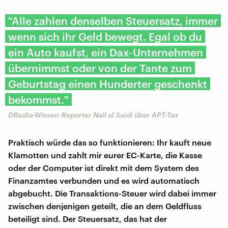
"Alle zahlen denselben Steuersatz, immer
wenn sich ihr Geld bewegt. Egal ob du
ein Auto kaufst, ein Dax-Unternehmen
übernimmst oder von der Tante zum
Geburtstag einen Hunderter geschenkt
bekommst."
DRadio-Wissen-Reporter Nail al Saidi über APT-Tax
Praktisch würde das so funktionieren: Ihr kauft neue
Klamotten und zahlt mir eurer EC-Karte, die Kasse
oder der Computer ist direkt mit dem System des
Finanzamtes verbunden und es wird automatisch
abgebucht. Die Transaktions-Steuer wird dabei immer
zwischen denjenigen geteilt, die an dem Geldfluss
beteiligt sind. Der Steuersatz, das hat der