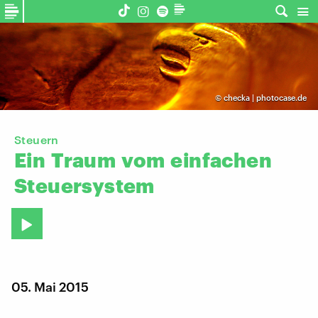
©
checka | photocase.de
Steuern
Ein
Traum
vom
einfachen
Steuersystem
05. Mai 2015