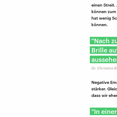
einen Streit
können zum B
hat wenig Sc
können.
"Nach zu
Brille a
aussehen
Dr. Christine 
Negative Emo
stärker. Gle
dass wir ehe
"In einer