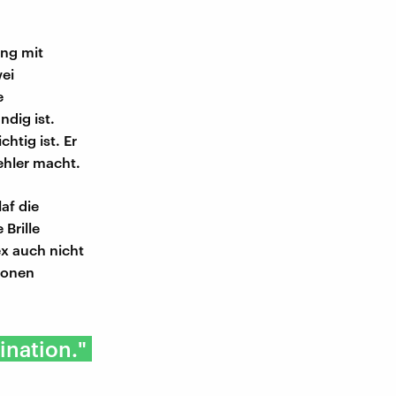
ang mit
ei
e
ndig ist.
htig ist. Er
ehler macht.
af die
Brille
ex auch nicht
ionen
ination."