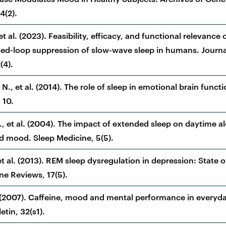
4(2).
 et al. (2023). Feasibility, efficacy, and functional relevanc
sed-loop suppression of slow-wave sleep in humans. Journa
(4).
 N., et al. (2014). The role of sleep in emotional brain func
 10.
., et al. (2004). The impact of extended sleep on daytime al
nd mood. Sleep Medicine, 5(5).
 et al. (2013). REM sleep dysregulation in depression: State of
ne Reviews, 17(5).
. (2007). Caffeine, mood and mental performance in everyday
etin, 32(s1).