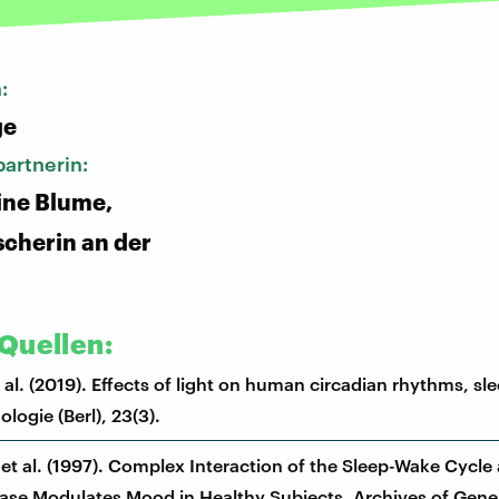
n:
ge
artnerin:
tine Blume,
scherin an der
Quellen:
 al. (2019). Effects of light on human circadian rhythms, sl
ogie (Berl), 23(3).
, et al. (1997). Complex Interaction of the Sleep-Wake Cycle
ase Modulates Mood in Healthy Subjects. Archives of Gene