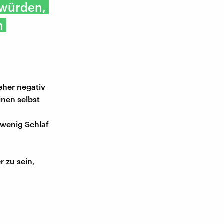
 würden,
h
eher negativ
inen selbst
 wenig Schlaf
 zu sein,