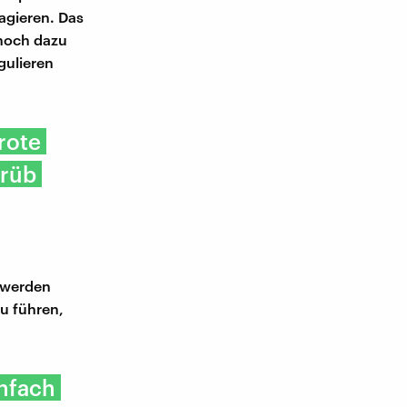
agieren. Das
 noch dazu
gulieren
rote
trüb
e werden
zu führen,
infach