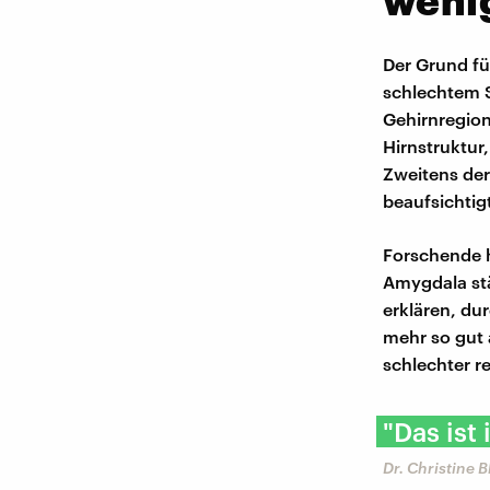
wenig
Der Grund fü
schlechtem 
Gehirnregion
Hirnstruktur
Zweitens der 
beaufsichtig
Forschende h
Amygdala stä
erklären, dur
mehr so gut
schlechter r
"Das ist
Dr. Christine 