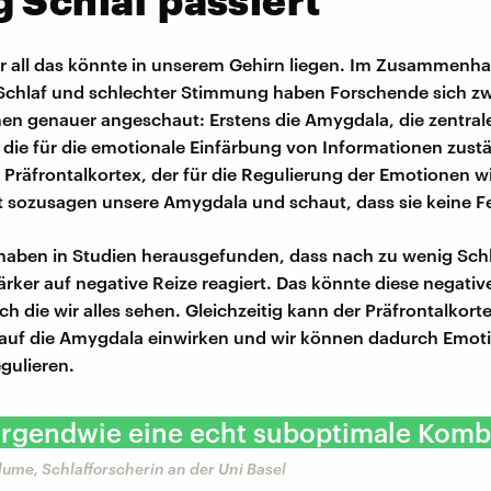
 Schlaf passiert
r all das könnte in unserem Gehirn liegen. Im Zusammenh
Schlaf und schlechter Stimmung haben Forschende sich zw
en genauer angeschaut: Erstens die Amygdala, die zentral
, die für die emotionale Einfärbung von Informationen zustä
Präfrontalkortex, der für die Regulierung der Emotionen wic
t sozusagen unsere Amygdala und schaut, dass sie keine F
aben in Studien herausgefunden, dass nach zu wenig Schl
rker auf negative Reize reagiert. Das könnte diese negative 
ch die wir alles sehen. Gleichzeitig kann der Präfrontalkort
 auf die Amygdala einwirken und wir können dadurch Emot
egulieren.
 irgendwie eine echt suboptimale Komb
Blume, Schlafforscherin an der Uni Basel