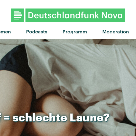
emen
Podcasts
Programm
Moderation
f
=
schlechte
Laune?