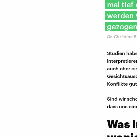
mal tie
werden w
gezogen
Dr. Christine 
Studien habe
interpretier
auch eher e
Gesichtsausd
Konflikte gut
Sind wir sch
dass uns ein
Was i