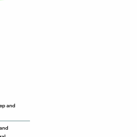
eep and
 and
ral