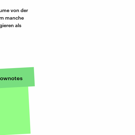
Blume von der
rum manche
gieren als
ownotes