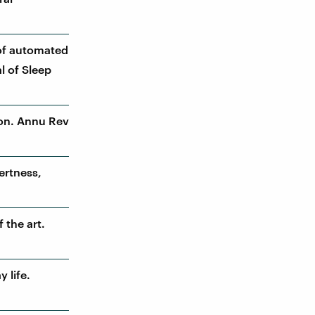
e of automated
l of Sleep
tion. Annu Rev
ertness,
 the art.
 life.