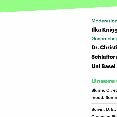
Moderatio
Ilka Knig
Gesprächsp
Dr. Chris
Schlaffor
Uni Basel
Unsere 
Blume, C., et
mood. Somnol
Boivin, D. B.
Circadian Ph