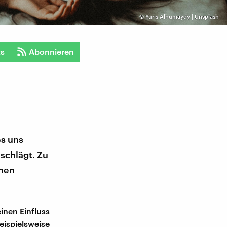
©
Yuris Alhumaydy | Unsplash
ts
Abonnieren
es uns
schlägt. Zu
onen
inen Einfluss
eispielsweise