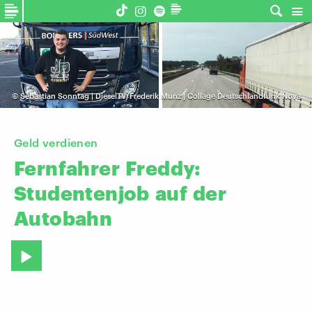
©
Sebastian Sonntag | DieselTV/Frederik Munz | Collage Deutschlandfunk Nova
Geld verdienen
Fernfahrer
Freddy:
Studentenjob
auf
der
Autobahn