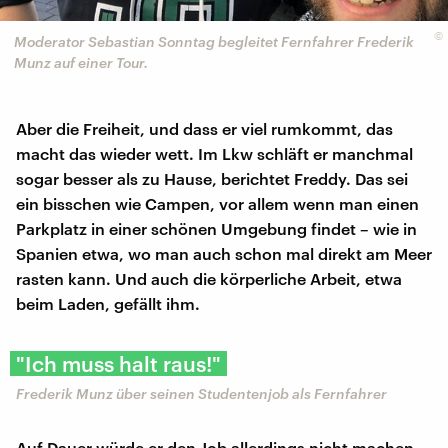
©
Moderator Sebastian Sonntag begleitet Fernfahrer Frederik
Munz auf einer Tour.
Aber die Freiheit, und dass er viel rumkommt, das
macht das wieder wett. Im Lkw schläft er manchmal
sogar besser als zu Hause, berichtet Freddy. Das sei
ein bisschen wie Campen, vor allem wenn man einen
Parkplatz in einer schönen Umgebung findet – wie in
Spanien etwa, wo man auch schon mal direkt am Meer
rasten kann. Und auch die körperliche Arbeit, etwa
beim Laden, gefällt ihm.
"Ich muss halt raus!"
Frederik Munz über seinen Studentenjob als Fernfahrer
Auf Dauer würde er den Job allerdings nicht machen,