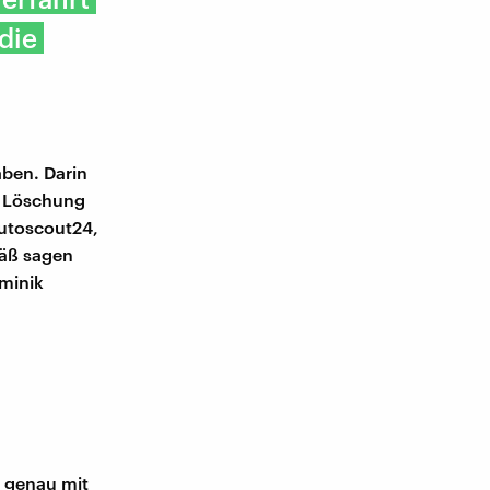
die
aben. Darin
e Löschung
autoscout24,
mäß sagen
ominik
e genau mit