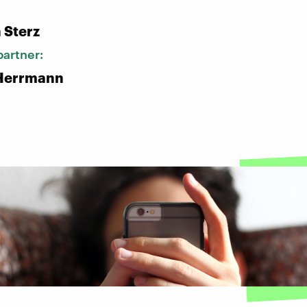
:
 Sterz
artner:
Herrmann