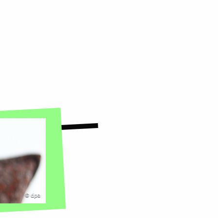
©
dpa