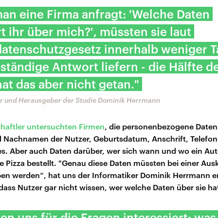
an eine Firma anfragt: 'Welche Daten
t ihr über mich?', müssten sie laut
atenschutzgesetz innerhalb weniger T
lständige Antwort liefern - die Hälfte d
at das aber nicht getan."
er und Herausgeber der Studie Dominik Herrmann
haftler untersuchten Firmen
, die personenbezogene Date
nd Nachnamen der Nutzer, Geburtsdatum, Anschrift, Telef
s. Aber auch Daten darüber, wer sich wann und wo ein Aut
ne Pizza bestellt. "Genau diese Daten müssten bei einer Aus
n werden“, hat uns der Informatiker Dominik Herrmann er
 dass Nutzer gar nicht wissen, wer welche Daten über sie ha
en uns für die Fragen interessiert: was