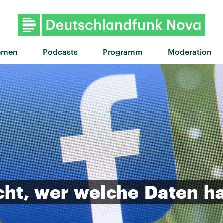
emen
Podcasts
Programm
Moderation
cht,
wer
welche
Daten
h