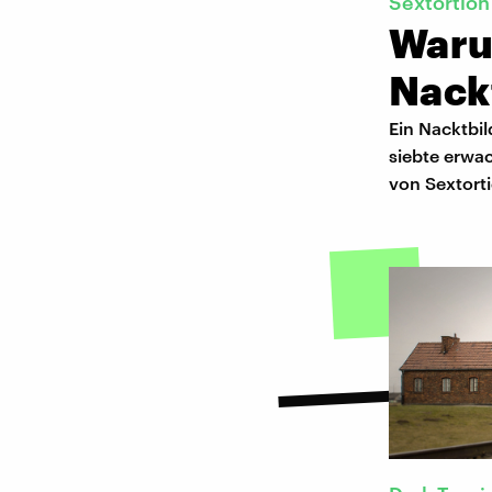
Sextortion
Waru
Nack
Ein Nacktbil
siebte erwac
von Sextort