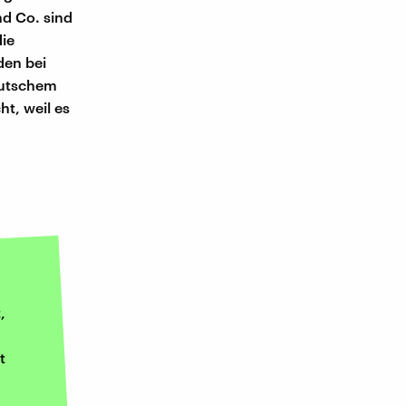
d Co. sind
die
den bei
eutschem
t, weil es
,
t