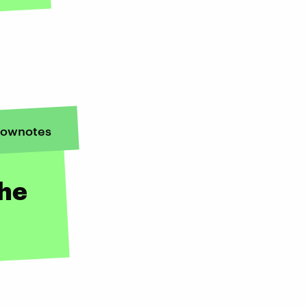
ownotes
che