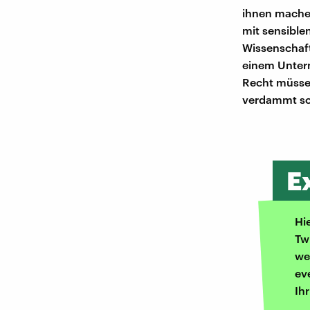
ihnen machen
mit sensiblen
Wissenschaf
einem Unter
Recht müssen
verdammt sch
E
Hi
Tw
we
ev
Ih