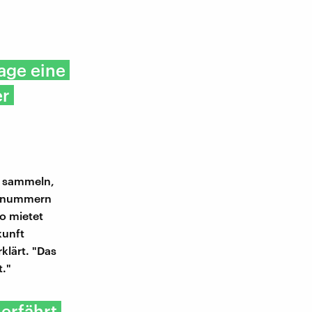
age eine
er
n sammeln,
onnummern
o mietet
kunft
klärt. "Das
t."
 erfährt