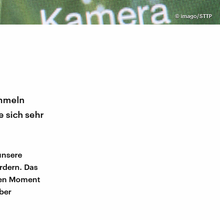
©
imago/STTP
ammeln
e sich sehr
unsere
rdern. Das
sten Moment
ber