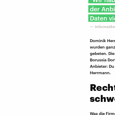
der Anbi
Daten vi
Informatik
Dominik Herr
wurden ganz
gebeten. Die
Borussia Do
Anbieter: Du
Herrmann.
Recht
schw
Was die Firm