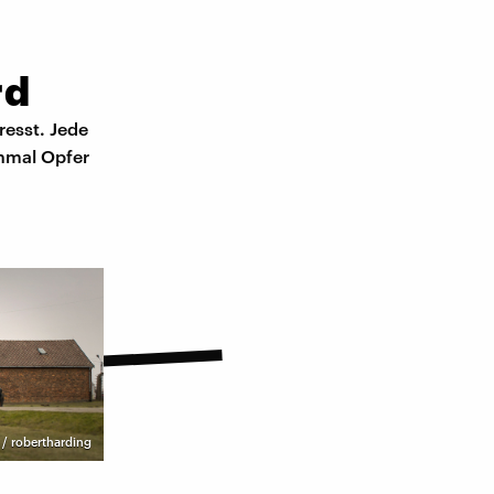
rd
resst. Jede
inmal Opfer
/ robertharding