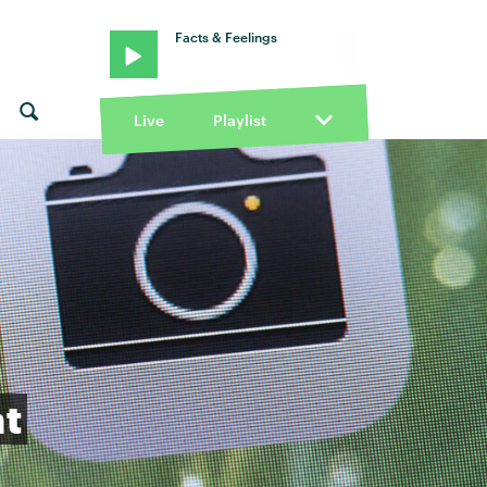
Facts & Feelings
Live
Playlist
at