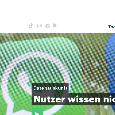
Th
Datenauskunft
Nutzer
wissen
ni