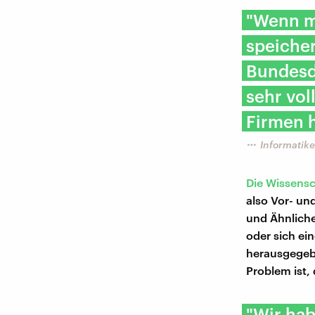
"Wenn m
speicher
Bundesd
sehr vol
Firmen h
Informatik
Die Wissensc
also Vor- u
und Ähnliche
oder sich ei
herausgegebe
Problem ist,
"Wir hab