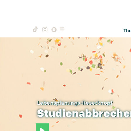
Th
Lebensplanungs-Resetknopf
Studienabbreche