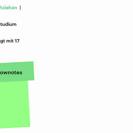
hziehen
|
Studium
gt mit 17
ownotes