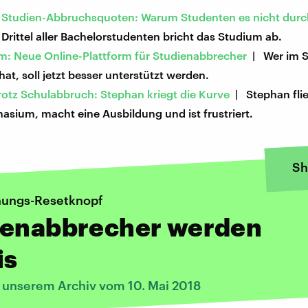
 Studien-Abbruchsquoten: Warum Studenten es nicht durc
Drittel aller Bachelorstudenten bricht das Studium ab.
um: Neue Online-Plattform für Studienabbrecher
| Wer im 
at, soll jetzt besser unterstützt werden.
rotz Schulabbruch: Stephan kriegt die Kurve
| Stephan flie
sium, macht eine Ausbildung und ist frustriert.
Sh
nungs-Resetknopf
ienabbrecher werden
is
s unserem Archiv vom 10. Mai 2018