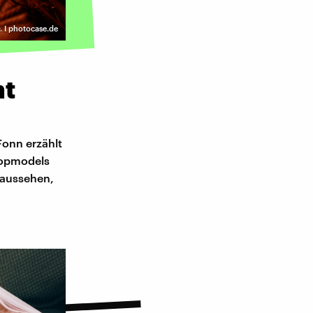
. I photocase.de
mt
Fonn erzählt
 Topmodels
 aussehen,