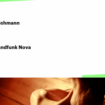
:
ichmann
andfunk Nova