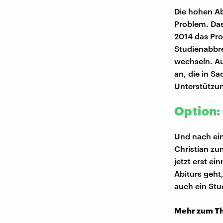
Die hohen Ab
Problem. Das
2014 das P
Studienabbre
wechseln. Au
an, die in S
Unterstützun
Option:
Und nach ein
Christian zu
jetzt erst e
Abiturs geht
auch ein Stu
Mehr zum T