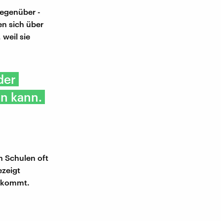
gegenüber -
en sich über
weil sie
der
en kann.
n Schulen oft
ezeigt
e kommt.