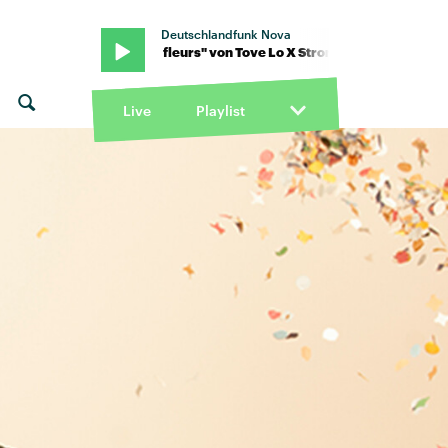
Deutschlandfunk Nova
omae · "des fleurs" von Tove Lo X Stromae · "des fleurs" von Tove L
Live
Playlist