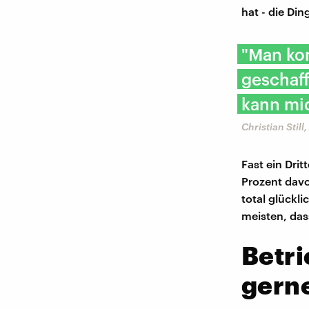
hat - die Di
"Man ko
geschaff
kann mic
Christian Still
Fast ein Drit
Prozent davo
total glückl
meisten, das
Betri
gerne