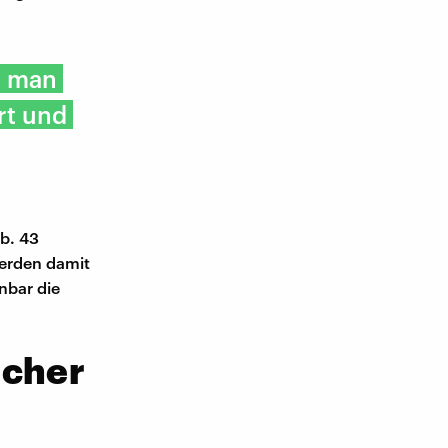
s man
rt und
ab. 43
werden damit
nbar die
echer