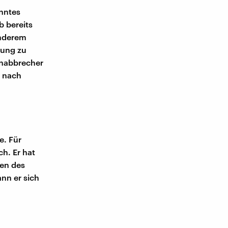
nntes
 bereits
anderem
dung zu
enabbrecher
e nach
e. Für
h. Er hat
gen des
nn er sich