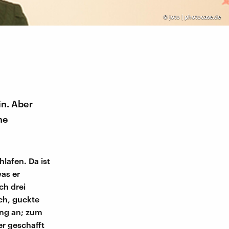
©
joto | photocase.de
in. Aber
ne
hlafen. Da ist
as er
ch drei
och, guckte
dung an; zum
r geschafft