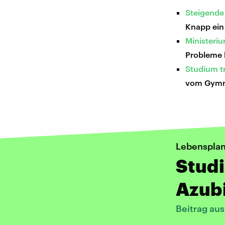
Steigende
Knapp ein 
Ministeri
Probleme h
Studium t
vom Gymna
Lebenspla
Stud
Azub
Beitrag au