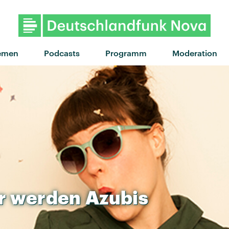
"des fleurs" von Tove Lo X Str
emen
Podcasts
Programm
Moderation
r
werden
Azubis