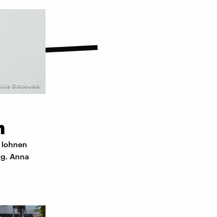
rolina Grabowska
n
h lohnen
ng. Anna