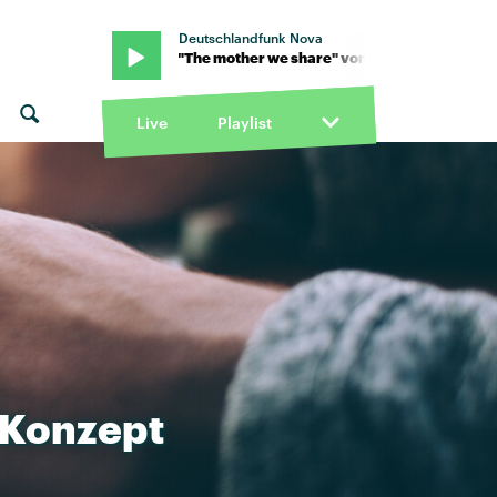
Deutschlandfunk Nova
hvrches · "The mother we share" von Chvrches · "The mother we s
Live
Playlist
Konzept