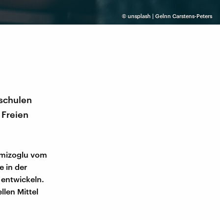
©
unsplash | Gelnn Carstens-Peters
hschulen
 Freien
Kimizoglu vom
 in der
 entwickeln.
llen Mittel