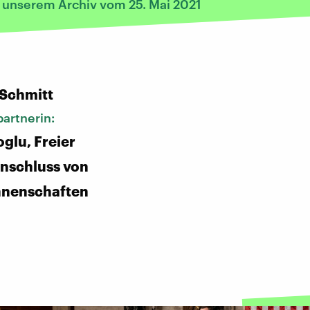
s unserem Archiv vom 25. Mai 2021
:
 Schmitt
artnerin:
oglu, Freier
schluss von
nnenschaften