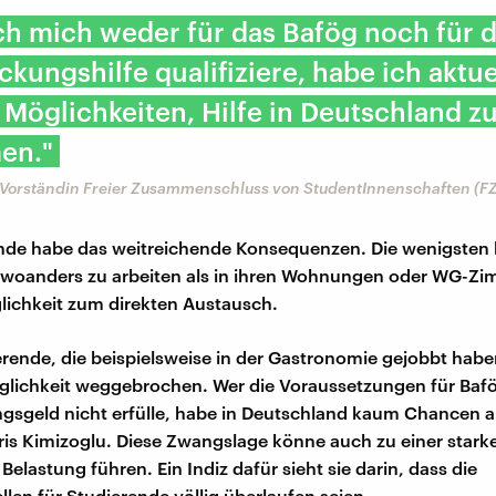
h mich weder für das Bafög noch für d
kungshilfe qualifiziere, habe ich aktue
Möglichkeiten, Hilfe in Deutschland z
en."
u, Vorständin Freier Zusammenschluss von StudentInnenschaften (F
nde habe das weitreichende Konsequenzen. Die wenigsten 
 woanders zu arbeiten als in ihren Wohnungen oder WG-Zi
glichkeit zum direkten Austausch.
erende, die beispielsweise in der Gastronomie gejobbt haben
glichkeit weggebrochen. Wer die Voraussetzungen für Baf
sgeld nicht erfülle, habe in Deutschland kaum Chancen a
 Iris Kimizoglu. Diese Zwangslage könne auch zu einer stark
elastung führen. Ein Indiz dafür sieht sie darin, dass die
llen für Studierende völlig überlaufen seien.