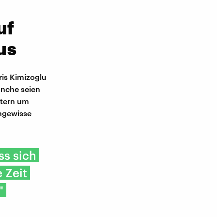
uf
us
ris Kimizoglu
anche seien
ltern um
ungewisse
ss sich
 Zeit
"