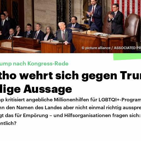
©
picture alliance / ASSOCIATED PR
Trump nach Kongress-Rede
tho wehrt sich gegen Tr
llige Aussage
p kritisiert angebliche Millionenhilfen für LGBTQI+-Progra
nn den Namen des Landes aber nicht einmal richtig ausspr
gt das für Empörung – und Hilfsorganisationen fragen sic
entlich?