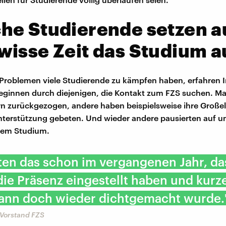
he Studierende setzen a
isse Zeit das Studium a
Problemen viele Studierende zu kämpfen haben, erfahren I
leginnen durch diejenigen, die Kontakt zum FZS suchen. M
ern zurückgezogen, andere haben beispielsweise ihre Große
Unterstützung gebeten. Und wieder andere pausierten auf 
rem Studium.
ten das schon im vergangenen Jahr, da
 die Präsenz eingestellt haben und kurze
dann doch wieder dichtgemacht wurde.
, Vorstand FZS