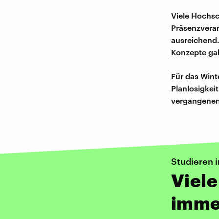
Viele Hochsc
Präsenzveran
ausreichend.
Konzepte gab,
Für das Winte
Planlosigkei
vergangenen 
Studieren 
Viele
imme