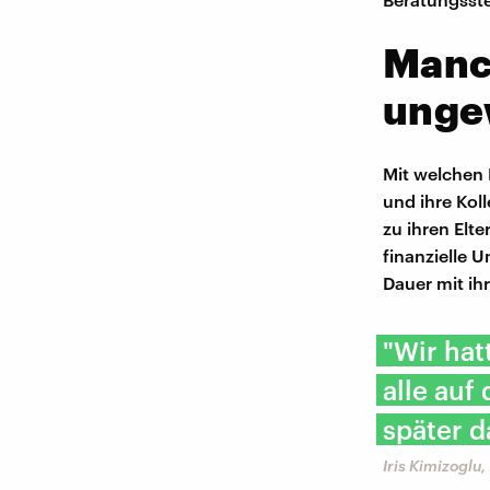
Manc
ungew
Mit welchen 
und ihre Kol
zu ihren Elt
finanzielle 
Dauer mit ih
"Wir hat
alle auf
später 
Iris Kimizoglu