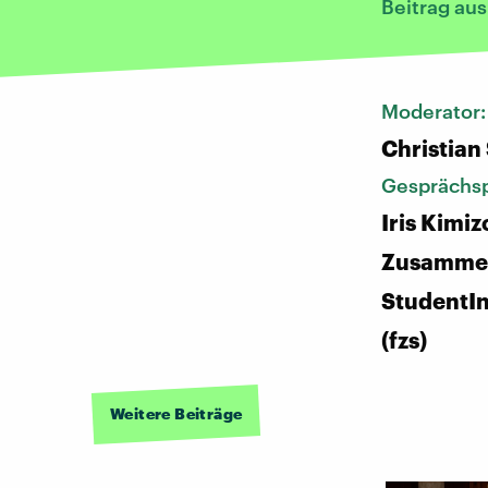
Beitrag au
Moderator
Christian
Gesprächsp
Iris Kimiz
Zusammen
StudentI
(fzs)
Weitere Beiträge