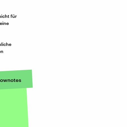
icht für
keine
nliche
en
ownotes