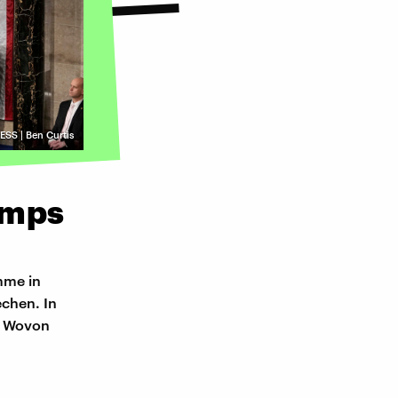
ESS | Ben Curtis
umps
mme in
echen. In
h: Wovon