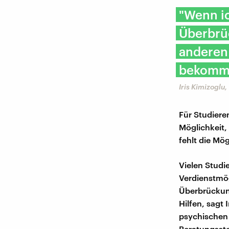
"Wenn ic
Überbrüc
anderen 
bekomm
Iris Kimizogl
Für Studiere
Möglichkeit,
fehlt die Mö
Vielen Studi
Verdienstmö
Überbrückung
Hilfen, sagt
psychischen B
Beratungsste