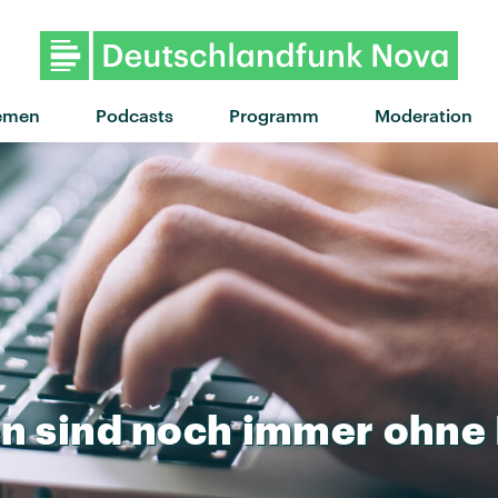
"The mother we share" von C
emen
Podcasts
Programm
Moderation
en
sind
noch
immer
ohne