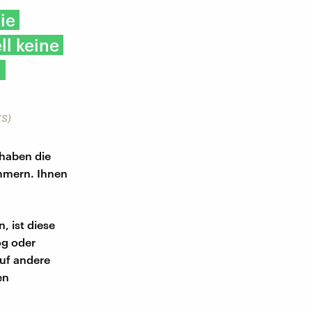
ie
ll keine
u
ZS)
haben die
mmern. Ihnen
, ist diese
ög oder
uf andere
en