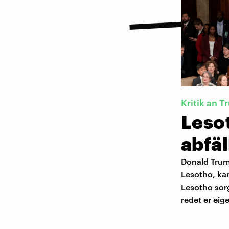
Kritik an 
Leso
abfä
Donald Trum
Lesotho, ka
Lesotho sor
redet er eig