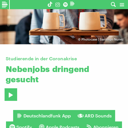
©
Photocase | Santiago Nunez
Studierende in der Coronakrise
Nebenjobs
dringend
gesucht
Deutschlandfunk App
ARD Sounds
Spotify
Apple Podcasts
Abonnieren