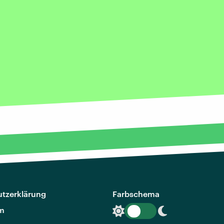
tzerklärung
Farbschema
m