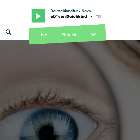
Deutschlandfunk Nova
Denken Sie groß" von Deichkind · "Denken Sie groß" von Deichkind
Live
Playlist