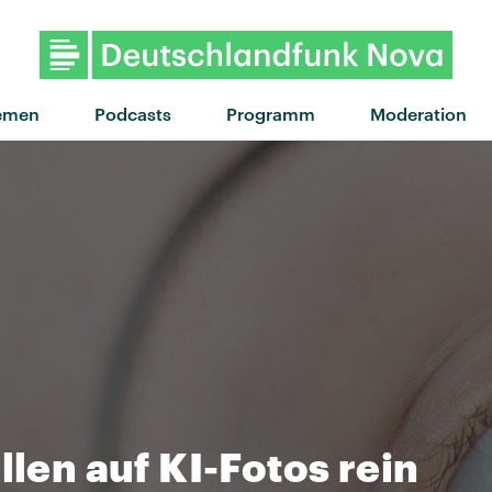
"Denken Sie groß" von Deichkind · "
emen
Podcasts
Programm
Moderation
llen auf KI-Fotos rein