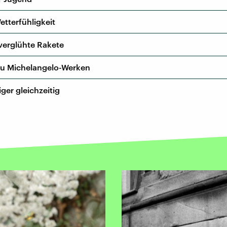
tterfühligkeit
erglühte Rakete
 zu Michelangelo-Werken
ger gleichzeitig