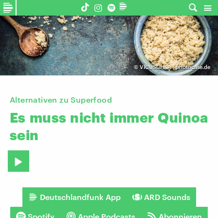
©
VICUSCHKA | photocase.de
Alternativen zu Superfood
Es
muss
nicht
immer
Quinoa
sein
Deutschlandfunk App
ARD Sounds
Spotify
Apple Podcasts
Abonnieren