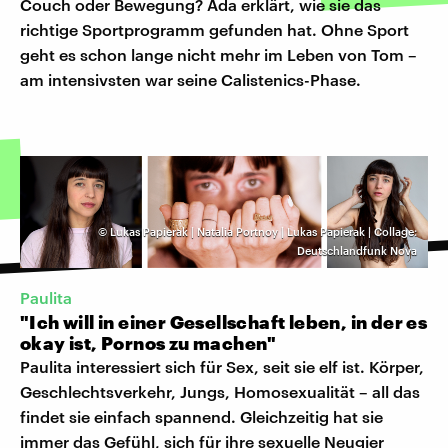
Couch oder Bewegung? Ada erklärt, wie sie das
richtige Sportprogramm gefunden hat. Ohne Sport
geht es schon lange nicht mehr im Leben von Tom –
am intensivsten war seine Calistenics-Phase.
©
Lukas Papierak | Natalia Portnoy | Lukas Papierak | Collage:
Deutschlandfunk Nova
Paulita
"Ich will in einer Gesellschaft leben, in der es
okay ist, Pornos zu machen"
Paulita interessiert sich für Sex, seit sie elf ist. Körper,
Geschlechtsverkehr, Jungs, Homosexualität – all das
findet sie einfach spannend. Gleichzeitig hat sie
immer das Gefühl, sich für ihre sexuelle Neugier