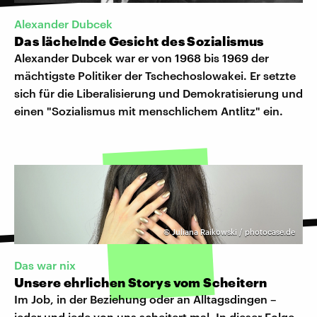
Alexander Dubcek
Das lächelnde Gesicht des Sozialismus
Alexander Dubcek war er von 1968 bis 1969 der
mächtigste Politiker der Tschechoslowakei. Er setzte
sich für die Liberalisierung und Demokratisierung und
einen "Sozialismus mit menschlichem Antlitz" ein.
©
Juliana Raikowski / photocase.de
Das war nix
Unsere ehrlichen Storys vom Scheitern
Im Job, in der Beziehung oder an Alltagsdingen –
jeder und jede von uns scheitert mal. In dieser Folge