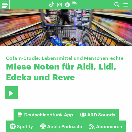
©
dpa
Oxfam-Studie: Lebensmittel und Menschenrechte
Miese
Noten
für
Aldi,
Lidl,
Edeka
und
Rewe
Deutschlandfunk App
ARD Sounds
Spotify
Apple Podcasts
Abonnieren