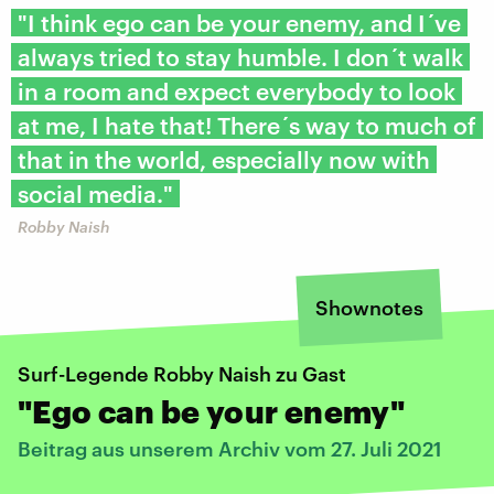
"I think ego can be your enemy, and I´ve
always tried to stay humble. I don´t walk
in a room and expect everybody to look
at me, I hate that! There´s way to much of
that in the world, especially now with
social media."
Robby Naish
Shownotes
Surf-Legende Robby Naish zu Gast
"Ego can be your enemy"
Beitrag aus unserem Archiv vom 27. Juli 2021