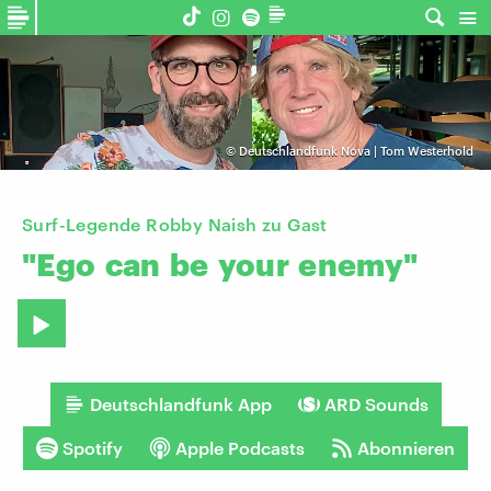
©
Deutschlandfunk Nova | Tom Westerhold
Surf-Legende Robby Naish zu Gast
"Ego
can
be
your
enemy"
Deutschlandfunk App
ARD Sounds
Spotify
Apple Podcasts
Abonnieren