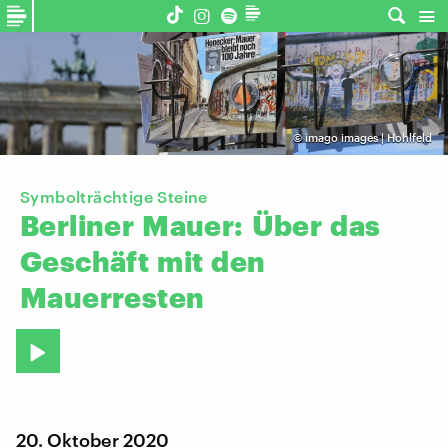
©
imago images | Hohlfeld
Symbolträchtige Steine
Berliner
Mauer:
Über
das
Geschäft
mit
den
Mauerresten
20. Oktober 2020