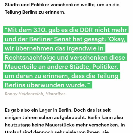
Städte und Politiker verschenken wollte, um an die
Teilung Berlins zu erinnern.
"Mit dem 3.10. gab es die DDR nicht mehr
und der Berliner Senat hat gesagt: 'Okay,
wir übernehmen das irgendwie in
Rechtsnachfolge und verschenken diese
Mauerteile an andere Städte, Politiker,
um daran zu erinnern, dass die Teilung
Berlins überwunden wurde.'"
Ronny Heidenreich, Historiker
Es gab also ein Lager in Berlin. Doch das ist seit
einigen Jahren schon aufgebraucht. Berlin kann also
heutzutage keine Mauerstücke mehr verschenken. In
Umlauf sind dennoch sehr viele von ihnen, sie