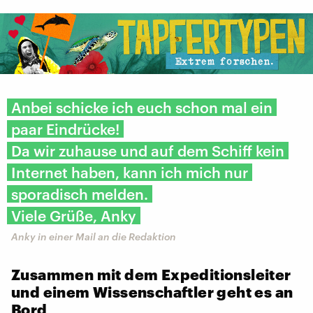
Anbei schicke ich euch schon mal ein
paar Eindrücke!
Da wir zuhause und auf dem Schiff kein
Internet haben, kann ich mich nur
sporadisch melden.
Viele Grüße, Anky
Anky in einer Mail an die Redaktion
Zusammen mit dem Expeditionsleiter
und einem Wissenschaftler geht es an
Bord