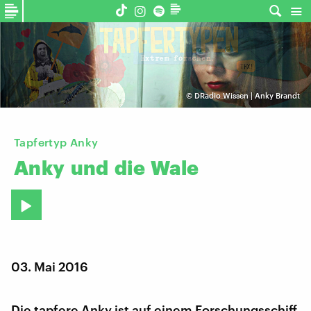
©
DRadio Wissen | Anky Brandt
Tapfertyp Anky
Anky
und
die
Wale
03. Mai 2016
Die tapfere Anky ist auf einem Forschungsschiff