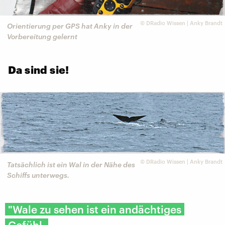
©
DRadio Wissen | Anky Brandt
Orientierung per GPS hat Anky in der
Vorbereitung gelernt
Da sind sie!
©
DRadio Wissen | Anky Brandt
Tatsächlich ist ein Wal in der Nähe des
Schiffs unterwegs.
"Wale zu sehen ist ein andächtiges
Gefühl.