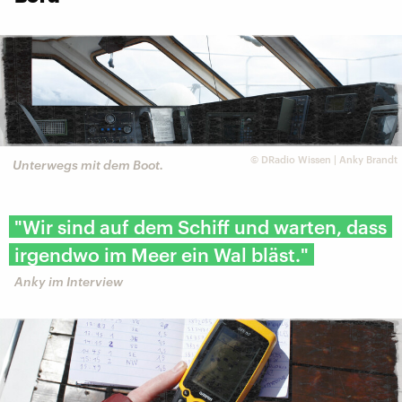
©
DRadio Wissen | Anky Brandt
Unterwegs mit dem Boot.
"Wir sind auf dem Schiff und warten, dass
irgendwo im Meer ein Wal bläst."
Anky im Interview