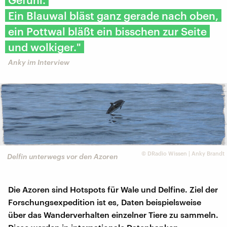
Ein Blauwal bläst ganz gerade nach oben,
ein Pottwal bläßt ein bisschen zur Seite
und wolkiger."
Anky im Interview
©
DRadio Wissen | Anky Brandt
Delfin unterwegs vor den Azoren
Die Azoren sind Hotspots für Wale und Delfine. Ziel der
Forschungsexpedition ist es, Daten beispielsweise
über das Wanderverhalten einzelner Tiere zu sammeln.