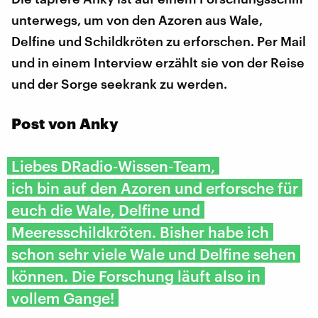
unterwegs, um von den Azoren aus Wale,
Delfine und Schildkröten zu erforschen. Per Mail
und in einem Interview erzählt sie von der Reise
und der Sorge seekrank zu werden.
Post von Anky
Liebes DRadio-Wissen-Team,
ich bin auf den Azoren und erforsche für
euch die Wale, Delfine und
Meeresschildkröten. Bisher habe ich
schon sehr viele Wale und Delfine sehen
können. Die Forschung läuft also in
vollem Gange!