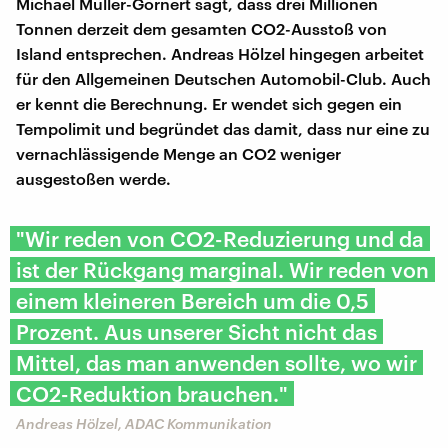
Michael Müller-Görnert sagt, dass drei Millionen
Tonnen derzeit dem gesamten CO2-Ausstoß von
Island entsprechen. Andreas Hölzel hingegen arbeitet
für den Allgemeinen Deutschen Automobil-Club. Auch
er kennt die Berechnung. Er wendet sich gegen ein
Tempolimit und begründet das damit, dass nur eine zu
vernachlässigende Menge an CO2 weniger
ausgestoßen werde.
"Wir reden von CO2-Reduzierung und da
ist der Rückgang marginal. Wir reden von
einem kleineren Bereich um die 0,5
Prozent. Aus unserer Sicht nicht das
Mittel, das man anwenden sollte, wo wir
CO2-Reduktion brauchen."
Andreas Hölzel, ADAC Kommunikation