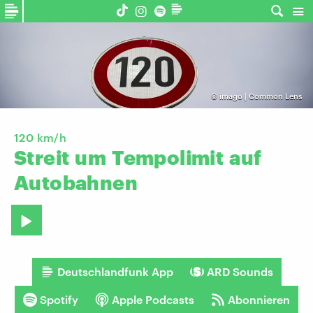
©
imago | Common Lens
120 km/h
Streit
um
Tempolimit
auf
Autobahnen
Deutschlandfunk App
ARD Sounds
Spotify
Apple Podcasts
Abonnieren