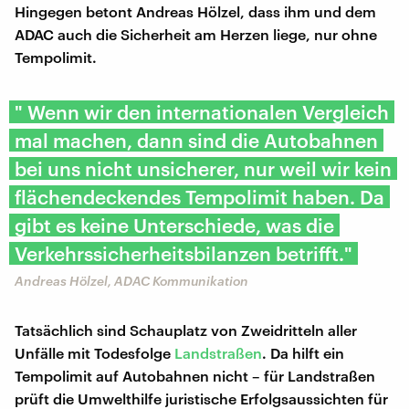
Hingegen betont Andreas Hölzel, dass ihm und dem
ADAC auch die Sicherheit am Herzen liege, nur ohne
Tempolimit.
" Wenn wir den internationalen Vergleich
mal machen, dann sind die Autobahnen
bei uns nicht unsicherer, nur weil wir kein
flächendeckendes Tempolimit haben. Da
gibt es keine Unterschiede, was die
Verkehrssicherheitsbilanzen betrifft."
Andreas Hölzel, ADAC Kommunikation
Tatsächlich sind Schauplatz von Zweidritteln aller
Unfälle mit Todesfolge
Landstraßen
. Da hilft ein
Tempolimit auf Autobahnen nicht – für Landstraßen
prüft die Umwelthilfe juristische Erfolgsaussichten für