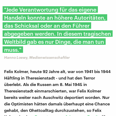
"Jede Verantwortung für das eigene
Handeln konnte an höhere Autoritäten,
das Schicksal oder an den Führer
abgegeben werden. In diesem tragischen
Weltbild gab es nur Dinge, die man tun
muss."
Hanno Loewy, Medienwissenschaftler
Felix Kolmer, heute 92 Jahre alt, war von 1941 bis 1944
Häftling in Theresienstadt - und hat den Terror
überlebt. Als die Russen am 8. Mai 1945 in
Theresienstadt einmarschierten, war Felix Kolmer
bereits weiter nach Auschwitz deportiert worden. Nur
die Optimisten hätten damals überhaupt eine Chance
gehabt, den Ghettoalltag durchzustehen, so Felix