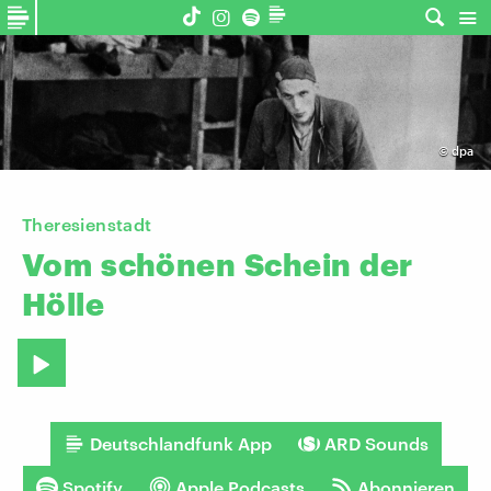
©
dpa
Theresienstadt
Vom
schönen
Schein
der
Hölle
Deutschlandfunk App
ARD Sounds
Spotify
Apple Podcasts
Abonnieren