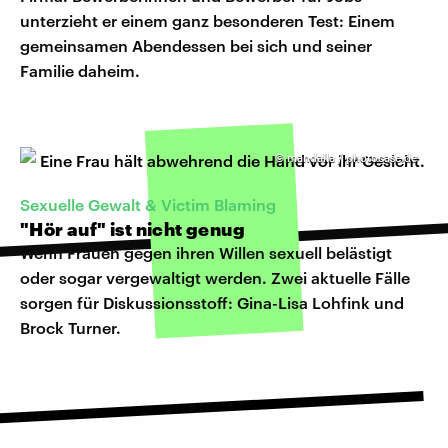
unterzieht er einem ganz besonderen Test: Einem
gemeinsamen Abendessen bei sich und seiner
Familie daheim.
©
mandalla / photocase.de
Sexuelle Gewalt & Victim Blaming
"Hör auf" ist nicht genug
Wenn Frauen gegen ihren Willen sexuell belästigt
oder sogar vergewaltigt werden. Zwei aktuelle Fälle
sorgen für Diskussionsstoff: Gina-Lisa Lohfink und
Brock Turner.