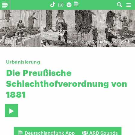
©
imago images / Design Pics / Ken Welsh
Urbanisierung
Die
Preußische
Schlachthofverordnung
von
1881
Deutschlandfunk App
ARD Sounds