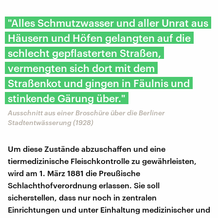
"Alles Schmutzwasser und aller Unrat aus
Häusern und Höfen gelangten auf die
schlecht gepflasterten Straßen,
vermengten sich dort mit dem
Straßenkot und gingen in Fäulnis und
stinkende Gärung über."
Ausschnitt aus einer Broschüre über die Berliner
Stadtentwässerung (1928)
Um diese Zustände abzuschaffen und eine
tiermedizinische Fleischkontrolle zu gewährleisten,
wird am 1. März 1881 die Preußische
Schlachthofverordnung erlassen. Sie soll
sicherstellen, dass nur noch in zentralen
Einrichtungen und unter Einhaltung medizinischer und