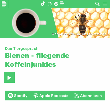
©
obeyleesin | MauMyHaTa | photocase.de
Das Tiergespräch
Bienen
-
fliegende
Koffeinjunkies
Spotify
Apple Podcasts
Abonnieren