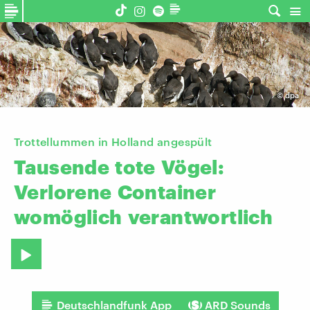
©
dpa
Trottellummen in Holland angespült
Tausende
tote
Vögel:
Verlorene
Container
womöglich
verantwortlich
Deutschlandfunk App
ARD Sounds