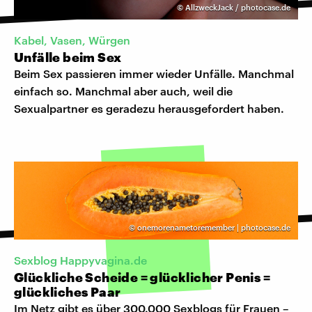
©
AllzweckJack / photocase.de
Kabel, Vasen, Würgen
Unfälle beim Sex
Beim Sex passieren immer wieder Unfälle. Manchmal
einfach so. Manchmal aber auch, weil die
Sexualpartner es geradezu herausgefordert haben.
©
onemorenametoremember | photocase.de
Sexblog Happyvagina.de
Glückliche Scheide = glücklicher Penis =
glückliches Paar
Im Netz gibt es über 300.000 Sexblogs für Frauen –