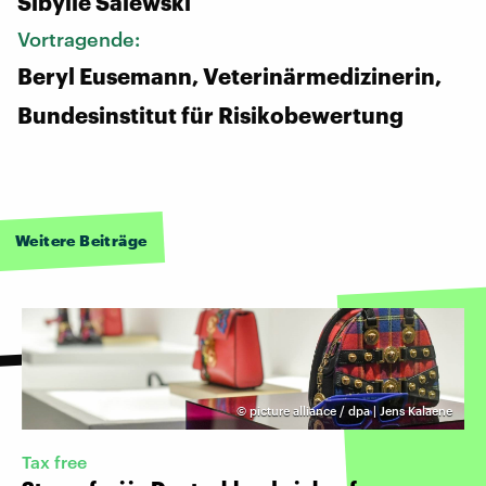
Sibylle Salewski
Vortragende:
Beryl Eusemann, Veterinärmedizinerin,
Bundesinstitut für Risikobewertung
Weitere Beiträge
©
picture alliance / dpa | Jens Kalaene
Tax free