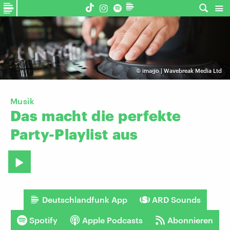
©
imago | Wavebreak Media Ltd
Musik
Das
macht
die
perfekte
Party-Playlist
aus
Deutschlandfunk App
ARD Sounds
Spotify
Apple Podcasts
Abonnieren