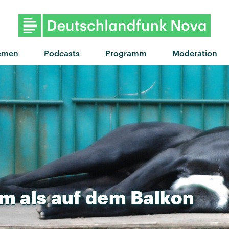
"Heartbeats" von The Knife ·
emen
Podcasts
Programm
Moderation
im
als
auf
dem
Balkon