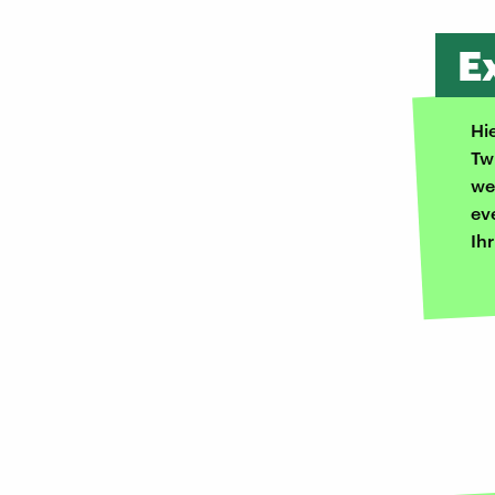
E
Hi
Tw
we
ev
Ih