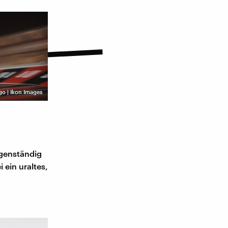
go | Ikon Images
igenständig
 ein uraltes,