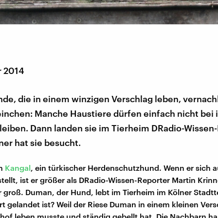
r 2014
de, die in einem winzigen Verschlag leben, vernach
nchen: Manche Haustiere dürfen einfach nicht bei 
bleiben. Dann landen sie im Tierheim DRadio-Wissen
ner hat sie besucht.
in
Kangal
, ein türkischer Herdenschutzhund. Wenn er sich a
tellt, ist er größer als DRadio-Wissen-Reporter Martin Krinn
er groß. Duman, der Hund, lebt im Tierheim im Kölner Stadtte
t gelandet ist? Weil der Riese Duman in einem kleinen Vers
hof leben musste und ständig gebellt hat. Die Nachbarn h