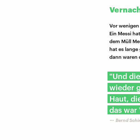
Vernach
Vor wenigen 
Ein Messi ha
dem Müll Mee
hat es lange
dann waren 
"Und di
wieder g
Haut, di
das war
Bernd Schin