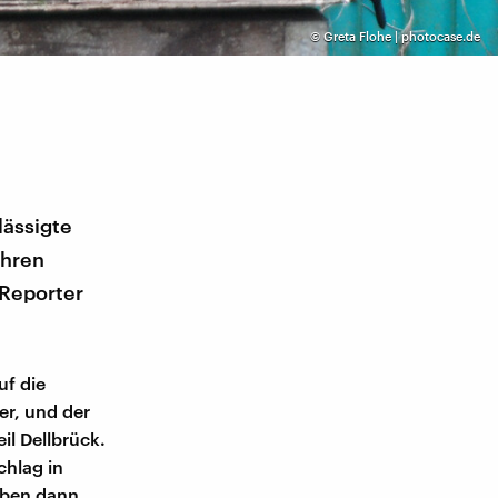
©
Greta Flohe | photocase.de
lässigte
ihren
-Reporter
uf die
er, und der
il Dellbrück.
chlag in
aben dann