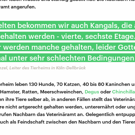
ramt angerufen.
elten bekommen wir auch Kangals, die
ehalten werden - vierte, sechste Etage
r werden manche gehalten, leider Gott
l unter sehr schlechten Bedingungen
zel, Leiter des Tierheims in Köln-Dellbrück
erheim leben 130 Hunde, 70 Katzen, 40 bis 80 Kaninchen 
 Hamster, Ratten, Meerschweinchen,
Degus
oder
Chinchill
n ihre Tiere selber ab, in anderen Fällen stellt das Veterinär
re nicht artgerecht gehalten werden, unterernährt oder un
 rufen Nachbarn das Veterinäramt an. Gelegentlich entpuppt
uch als Feindschaft zwischen den Nachbarn und den Tiere