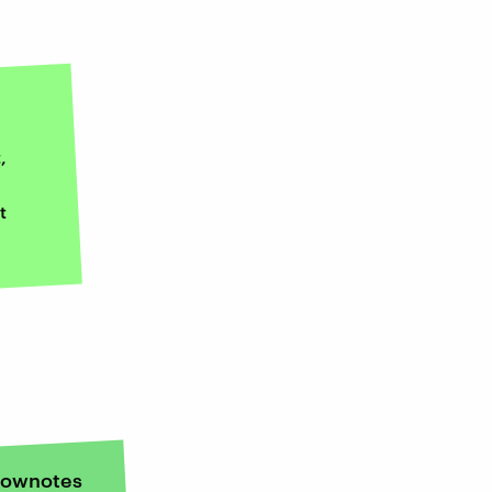
,
t
ownotes