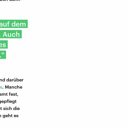
 auf dem
. Auch
es
."
und darüber
as
. Manche
amt fest,
gepflegt
 sich die
n geht es