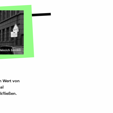
| Heinrich Sanden
im Wert von
al
kfließen.