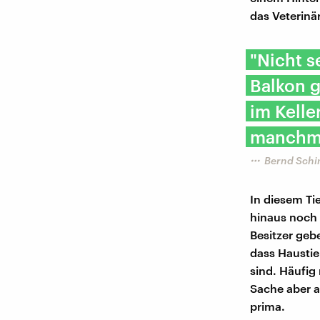
das Veterinä
"Nicht s
Balkon g
im Kelle
manchma
Bernd Schin
In diesem Ti
hinaus noch
Besitzer gebe
dass Haustie
sind. Häufig
Sache aber a
prima.