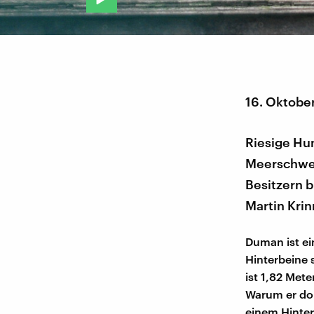
16. Oktobe
Riesige Hun
Meerschwei
Besitzern 
Martin Krin
Duman ist e
Hinterbeine s
ist 1,82 Met
Warum er dor
einem Hinter