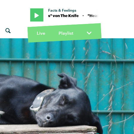
Facts & Feelings
 "Heartbeats" von The Knife · "Heartbeats" von The Knife
Live
Playlist