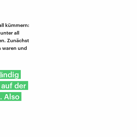
all kümmern:
nter all
ren. Zunächst
en waren und
ändig
 auf der
. Also