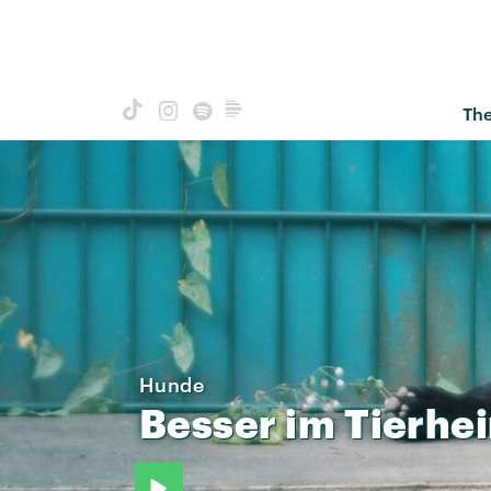
Th
Hunde
Besser
im
Tierhe