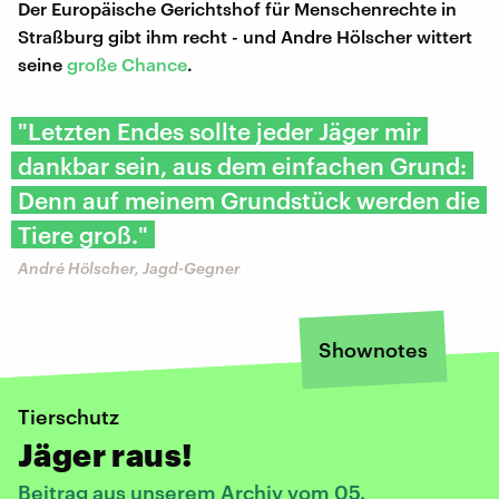
Der Europäische Gerichtshof für Menschenrechte in
Straßburg gibt ihm recht - und Andre Hölscher wittert
seine
große Chance
.
"Letzten Endes sollte jeder Jäger mir
dankbar sein, aus dem einfachen Grund:
Denn auf meinem Grundstück werden die
Tiere groß."
André Hölscher, Jagd-Gegner
Shownotes
Tierschutz
Jäger raus!
Beitrag aus unserem Archiv vom 05.