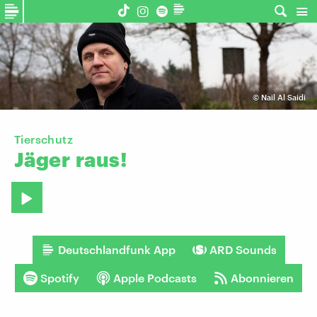
©
Nail Al Saidi
Tierschutz
Jäger
raus!
Deutschlandfunk App
ARD Sounds
Spotify
Apple Podcasts
Abonnieren