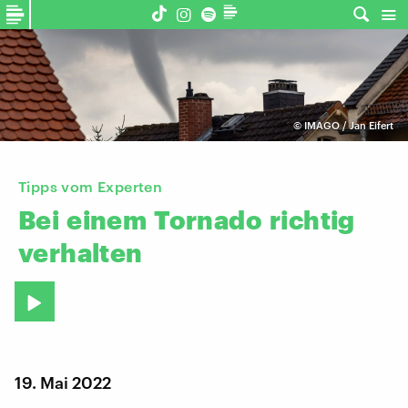
©
IMAGO / Jan Eifert
Tipps vom Experten
Bei
einem
Tornado
richtig
verhalten
19. Mai 2022