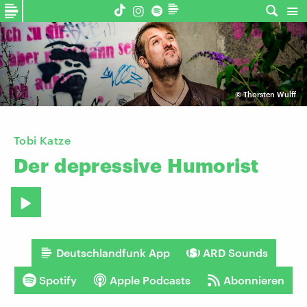
©
Thorsten Wulff
Tobi Katze
Der
depressive
Humorist
Deutschlandfunk App
ARD Sounds
Spotify
Apple Podcasts
Abonnieren