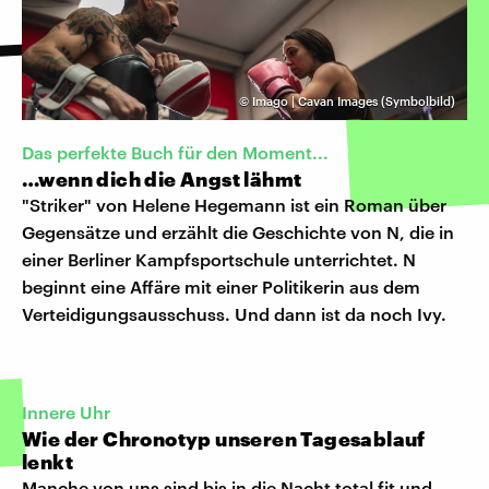
©
Imago | Cavan Images (Symbolbild)
Das perfekte Buch für den Moment...
…wenn dich die Angst lähmt
"Striker" von Helene Hegemann ist ein Roman über
Gegensätze und erzählt die Geschichte von N, die in
einer Berliner Kampfsportschule unterrichtet. N
beginnt eine Affäre mit einer Politikerin aus dem
Verteidigungsausschuss. Und dann ist da noch Ivy.
Innere Uhr
Wie der Chronotyp unseren Tagesablauf
lenkt
Manche von uns sind bis in die Nacht total fit und