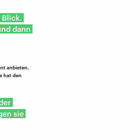
 Blick.
 und dann
nt anbieten,
e hat den
der
gen sie