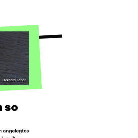
| Gerhard Leber
 so
n angelegtes