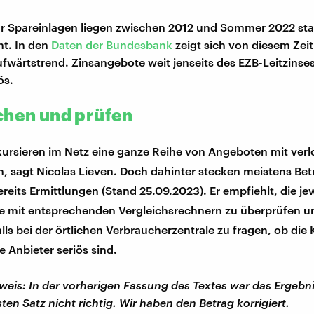
ür Spareinlagen liegen zwischen 2012 und Sommer 2022 stab
t. In den
Daten der Bundesbank
zeigt sich von diesem Zei
ufwärtstrend. Zinsangebote weit jenseits des EZB-Leitzinses
ös.
chen und prüfen
ursieren im Netz eine ganze Reihe von Angeboten mit ver
, sagt Nicolas Lieven. Doch dahinter stecken meistens Bet
reits Ermittlungen (Stand 25.09.2023). Er empfiehlt, die je
e mit entsprechenden Vergleichsrechnern zu überprüfen u
ls bei der örtlichen Verbraucherzentrale zu fragen, ob die
e Anbieter seriös sind.
weis: In der vorherigen Fassung des Textes war das Ergebn
ten Satz nicht richtig. Wir haben den Betrag korrigiert.