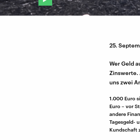
25. Septem
Wer Geld au
Zinswerte.
uns zwei A
1.000 Euro s
Euro – vor S
andere Finan
Tagesgeld- u
Kundschaft z