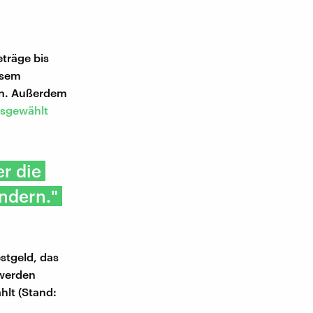
eträge bis
esem
rn. Außerdem
usgewählt
r die
ndern."
stgeld, das
 werden
hlt (Stand: