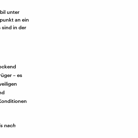
il unter
tpunkt an ein
 sind in der
lockend
rüger – es
weiligen
nd
 Konditionen
is nach