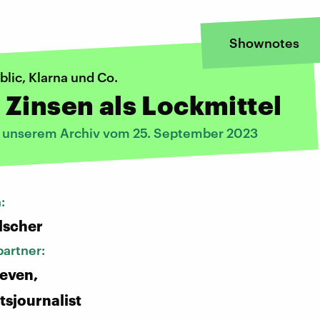
Shownotes
lic, Klarna und Co.
Zinsen als Lockmittel
s unserem Archiv vom 25. September 2023
n:
lscher
artner:
ieven,
tsjournalist