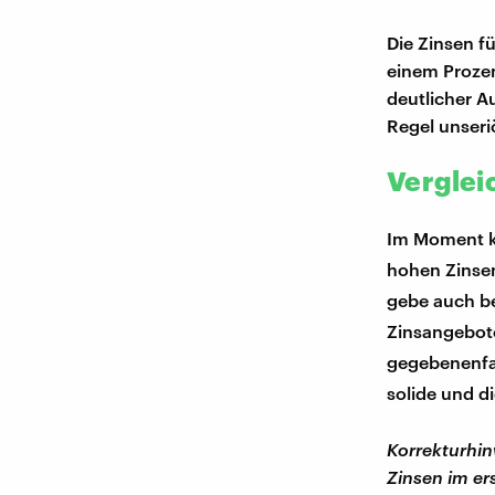
Die Zinsen f
einem Prozen
deutlicher A
Regel unseri
Verglei
Im Moment k
hohen Zinsen
gebe auch be
Zinsangebot
gegebenenfal
solide und di
Korrekturhin
Zinsen im ers