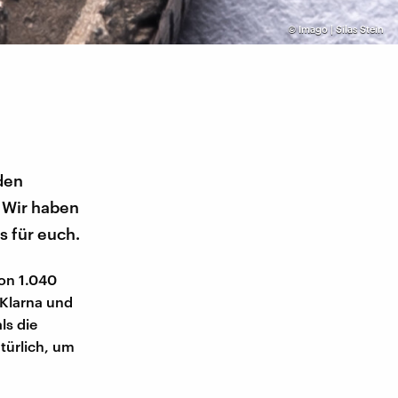
©
Imago | Silas Stein
den
 Wir haben
 für euch.
on 1.040
 Klarna und
ls die
türlich, um