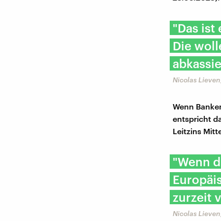
"Das ist
Die woll
abkassie
Nicolas Lieven
Wenn Banken 
entspricht d
Leitzins Mit
"Wenn d
Europäis
zurzeit 
Nicolas Lieven