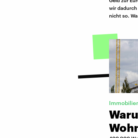
Geld zur Eur
wir dadurch
nicht so. W
Immobilie
Waru
Wohn