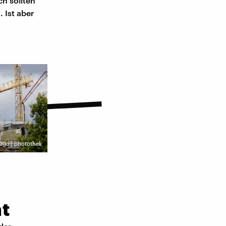
ch sollten
 Ist aber
ago | photothek
t