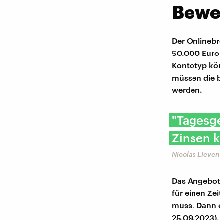
Bewe
Der Onlinebr
50.000 Euro 
Kontotyp kön
müssen die b
werden.
"Tagesge
Zinsen k
Nicolas Lieven
Das Angebot 
für einen Ze
muss. Dann e
25.09.2023).