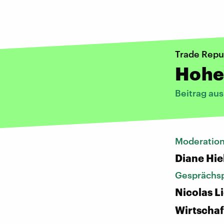
Trade Repub
Hohe 
Beitrag au
Moderatio
Diane Hie
Gesprächsp
Nicolas L
Wirtschaf