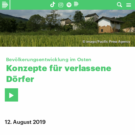
©
imago/Pacific Press Agency
Bevölkerungsentwicklung im Osten
Konzepte
für
verlassene
Dörfer
12. August 2019