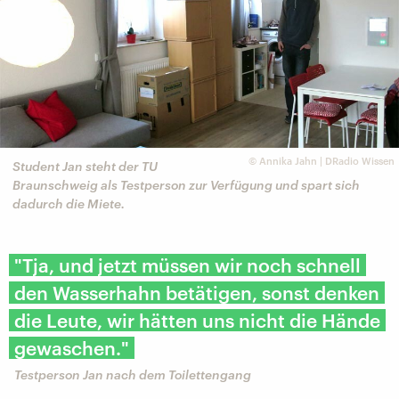
©
Annika Jahn | DRadio Wissen
Student Jan steht der TU
Braunschweig als Testperson zur Verfügung und spart sich
dadurch die Miete.
"Tja, und jetzt müssen wir noch schnell
den Wasserhahn betätigen, sonst denken
die Leute, wir hätten uns nicht die Hände
gewaschen."
Testperson Jan nach dem Toilettengang