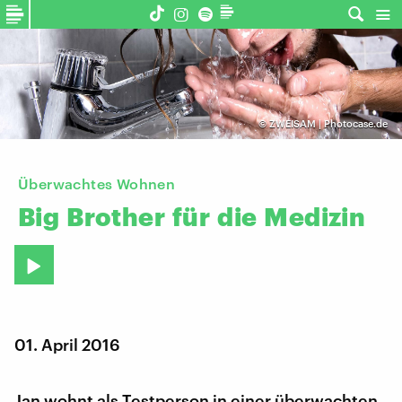
©
ZWEISAM | Photocase.de
Überwachtes Wohnen
Big
Brother
für
die
Medizin
01. April 2016
Jan wohnt als Testperson in einer überwachten