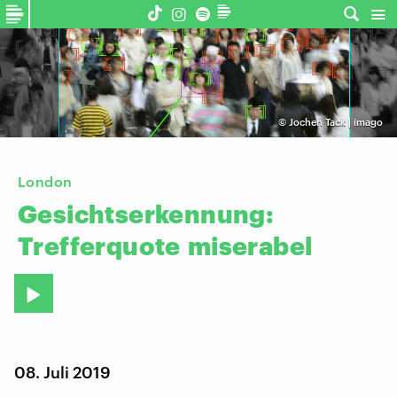
©
Jochen Tack | imago
London
Gesichtserkennung:
Trefferquote
miserabel
08. Juli 2019