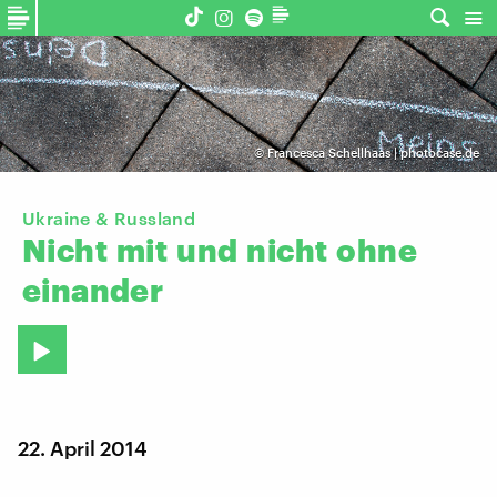
©
Francesca Schellhaas | photocase.de
Ukraine & Russland
Nicht
mit
und
nicht
ohne
einander
22. April 2014