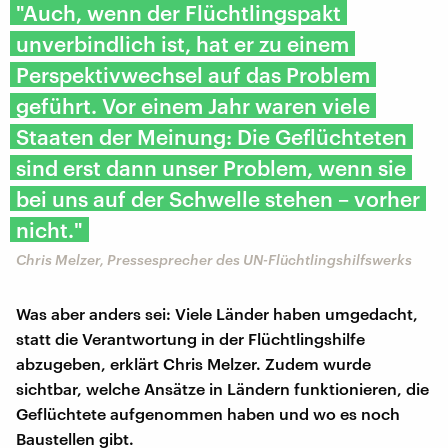
"Auch, wenn der Flüchtlingspakt
unverbindlich ist, hat er zu einem
Perspektivwechsel auf das Problem
geführt. Vor einem Jahr waren viele
Staaten der Meinung: Die Geflüchteten
sind erst dann unser Problem, wenn sie
bei uns auf der Schwelle stehen – vorher
nicht."
Chris Melzer, Pressesprecher des UN-Flüchtlingshilfswerks
Was aber anders sei: Viele Länder haben umgedacht,
statt die Verantwortung in der Flüchtlingshilfe
abzugeben, erklärt Chris Melzer. Zudem wurde
sichtbar, welche Ansätze in Ländern funktionieren, die
Geflüchtete aufgenommen haben und wo es noch
Baustellen gibt.