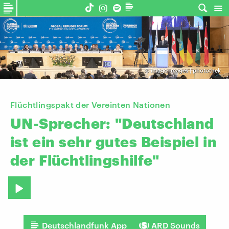
©
imago images | photothek
Flüchtlingspakt der Vereinten Nationen
UN-Sprecher:
"Deutschland
ist
ein
sehr
gutes
Beispiel
in
der
Flüchtlingshilfe"
Deutschlandfunk App
ARD Sounds