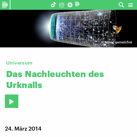
©
Nasa | gemeinfrei
Universum
Das
Nachleuchten
des
Urknalls
24. März 2014