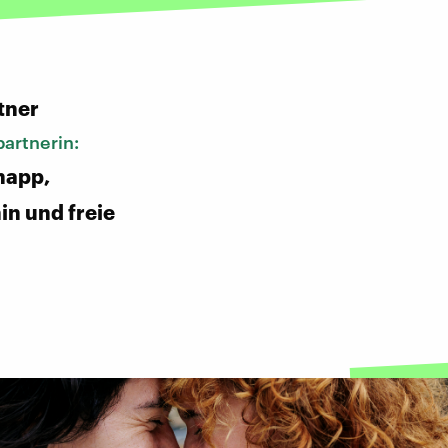
:
tner
artnerin:
napp,
in und freie