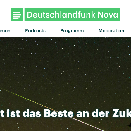
emen
Podcasts
Programm
Moderation
t
ist
das
Beste
an
der
Zuk