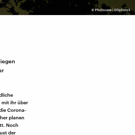
©
Photocase | GSphoto1
liegen
er
dliche
 mit ihr über
 die Corona-
cher planen
att. Noch
ust der