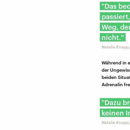
"Das be
passiert
Weg, der
nicht."
Natalie Knapp,
Während in ei
der Ungewiss
beiden Situa
Adrenalin fr
"Dazu br
keinen I
Natalie Knapp,