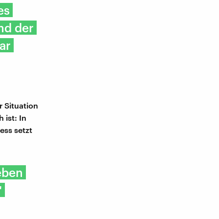
es
nd der
ar
r Situation
ist: In
ess setzt
eben
"