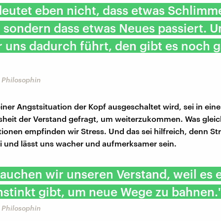
deutet eben nicht, dass etwas Schlimm
, sondern dass etwas Neues passiert. U
 uns dadurch führt, den gibt es noch g
 Philosophin
ner Angstsituation der Kopf ausgeschaltet wird, sei in eine
heit der Verstand gefragt, um weiterzukommen. Was gleich 
tionen empfinden wir Stress. Und das sei hilfreich, denn Str
ei und lässt uns wacher und aufmerksamer sein.
auchen wir unseren Verstand, weil es 
nstinkt gibt, um neue Wege zu bahnen.
 Philosophin