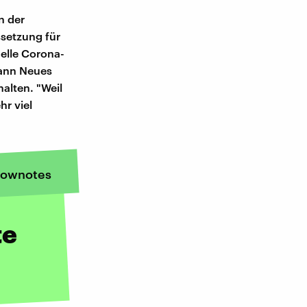
n der
ssetzung für
uelle Corona-
dann Neues
alten. "Weil
hr viel
ownotes
te