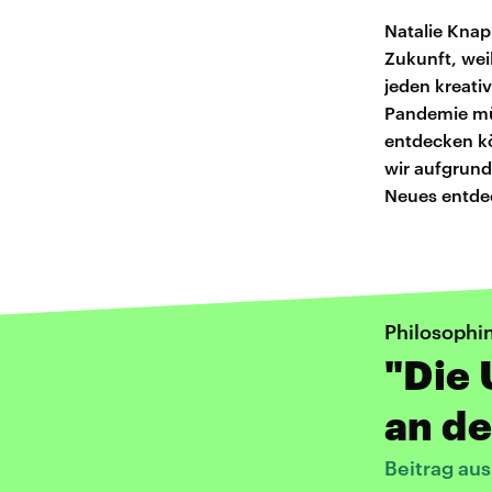
Natalie Knapp
Zukunft, wei
jeden kreativ
Pandemie müs
entdecken kö
wir aufgrund
Neues entde
Philosophi
"Die 
an de
Beitrag au