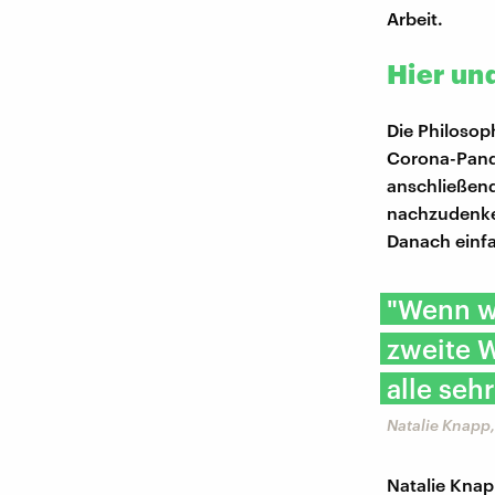
Arbeit.
Hier und
Die Philosoph
Corona-Pande
anschließend 
nachzudenken
Danach einf
"Wenn wi
zweite W
alle sehr
Natalie Knapp,
Natalie Knap