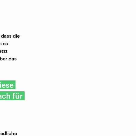
 dass die
e es
etzt
ber das
diese
ach für
iedliche