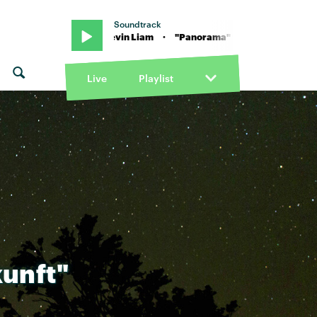
Soundtrack
Live
Playlist
unft"