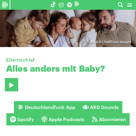
©
IMAGO I HalfPoint Images
Elternschlaf
Alles
anders
mit
Baby?
Deutschlandfunk App
ARD Sounds
Spotify
Apple Podcasts
Abonnieren