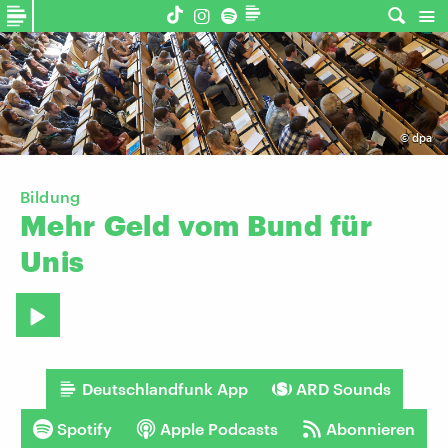
©
dpa
Bildung
Mehr
Geld
vom
Bund
für
Unis
Deutschlandfunk App
ARD Sounds
Spotify
Apple Podcasts
Abonnieren