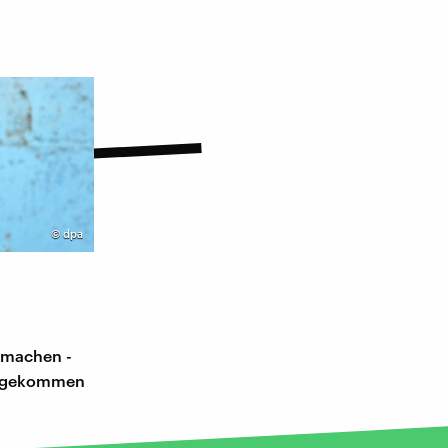
©
dpa
 machen -
nd gekommen