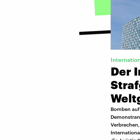
Internatio
Der I
Straf
Weltg
Bomben auf 
Demonstrante
Verbrechen, 
Internationa