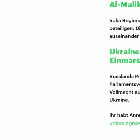
Al-Mali
Iraks Regier
beteiligen. 
auseinander 
Ukraine
Einmar
Russlands Prä
Parlamentsvo
Vollmacht au
Ukraine.
Ihr habt An
unboxingnew