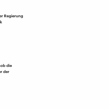
der Regierung
ak
hob die
r der