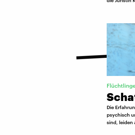
die Juristin
Flüchtling
Schat
Die Erfahru
psychisch u
sind, leiden