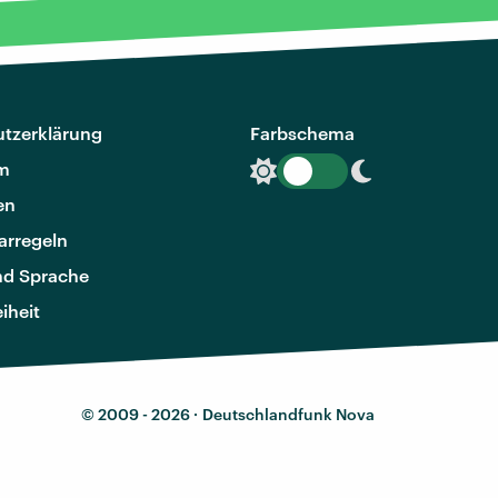
tzerklärung
Farbschema
m
en
rregeln
nd Sprache
eiheit
© 2009 - 2026 ·
Deutschlandfunk Nova