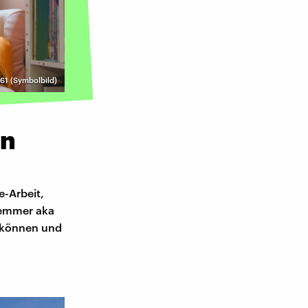
1 (Symbolbild)
en
-Arbeit,
hlemmer aka
n können und