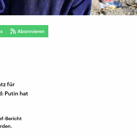
©
dpa
ts
Abonnieren
tz für
: Putin hat
ef-Bericht
erden.