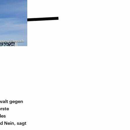
ages / Steinach
walt gegen
erste
des
d Nein, sagt