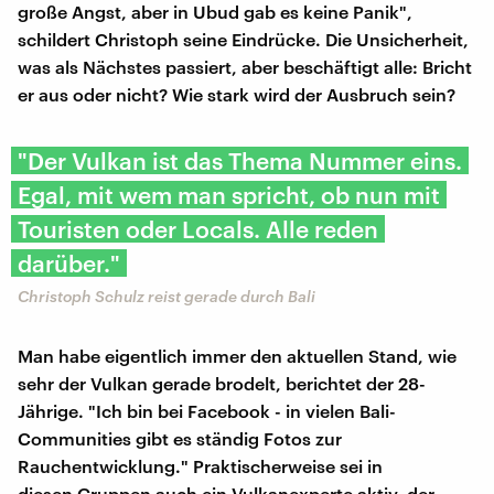
große Angst, aber in Ubud gab es keine Panik",
schildert Christoph seine Eindrücke. Die Unsicherheit,
was als Nächstes passiert, aber beschäftigt alle: Bricht
er aus oder nicht? Wie stark wird der Ausbruch sein?
"Der Vulkan ist das Thema Nummer eins.
Egal, mit wem man spricht, ob nun mit
Touristen oder Locals. Alle reden
darüber."
Christoph Schulz reist gerade durch Bali
Man habe eigentlich immer den aktuellen Stand, wie
sehr der Vulkan gerade brodelt, berichtet der 28-
Jährige. "Ich bin bei Facebook - in vielen Bali-
Communities gibt es ständig Fotos zur
Rauchentwicklung." Praktischerweise sei in
diesen Gruppen auch ein Vulkanexperte aktiv, der