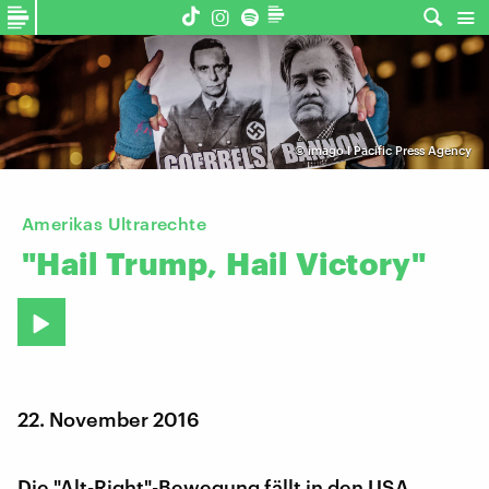
©
imago I Pacific Press Agency
Amerikas Ultrarechte
"Hail
Trump,
Hail
Victory"
22. November 2016
Die "Alt-Right"-Bewegung fällt in den USA