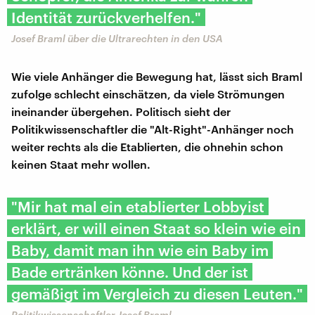
Identität zurückverhelfen."
Josef Braml über die Ultrarechten in den USA
Wie viele Anhänger die Bewegung hat, lässt sich Braml
zufolge schlecht einschätzen, da viele Strömungen
ineinander übergehen. Politisch sieht der
Politikwissenschaftler die "Alt-Right"-Anhänger noch
weiter rechts als die Etablierten, die ohnehin schon
keinen Staat mehr wollen.
"Mir hat mal ein etablierter Lobbyist
erklärt, er will einen Staat so klein wie ein
Baby, damit man ihn wie ein Baby im
Bade ertränken könne. Und der ist
gemäßigt im Vergleich zu diesen Leuten."
Politikwissenschaftler Josef Braml