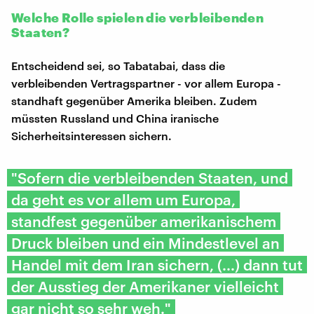
Welche Rolle spielen die verbleibenden
Staaten?
Entscheidend sei, so Tabatabai, dass die
verbleibenden Vertragspartner - vor allem Europa -
standhaft gegenüber Amerika bleiben. Zudem
müssten Russland und China iranische
Sicherheitsinteressen sichern.
"Sofern die verbleibenden Staaten, und
da geht es vor allem um Europa,
standfest gegenüber amerikanischem
Druck bleiben und ein Mindestlevel an
Handel mit dem Iran sichern, (...) dann tut
der Ausstieg der Amerikaner vielleicht
gar nicht so sehr weh."