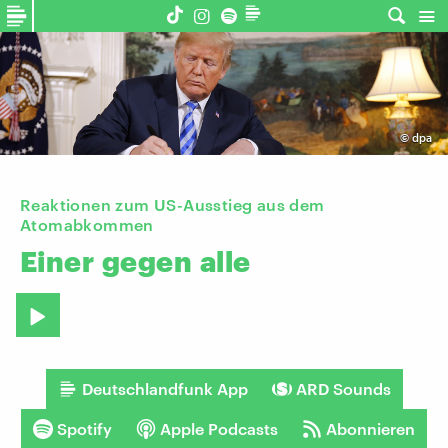
©
dpa
Reaktionen zum US-Ausstieg aus dem
Atomabkommen
Einer
gegen
alle
Deutschlandfunk App
ARD Sounds
Spotify
Apple Podcasts
Abonnieren