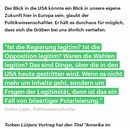
Der Blick in die USA könnte ein Blick in unsere eigene
Zukunft hier in Europa sein, glaubt der
Politikwissenschaftler. Er hält es durchaus für möglich,
dass sich die Gräben bei uns ähnlich vertiefen.
"Ist die Regierung legitim? Ist die
Opposition legitim? Waren die Wahlen
legitim? Das sind Dinge, über die in den
USA heute gestritten wird. Wenn es nicht
mehr um Inhalte geht, sondern um
Fragen der Legitimität, dann ist das ein
Fall von bösartiger Polarisierung."
Torben Lütjen, Politikwissenschaftler
Torben Lütjens Vortrag hat den Titel "Amerika im