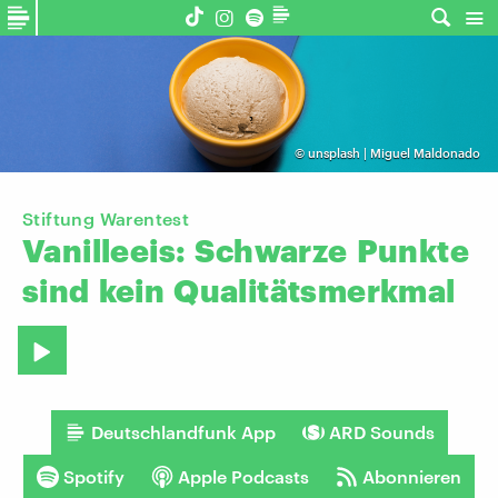
©
unsplash | Miguel Maldonado
Stiftung Warentest
Vanilleeis:
Schwarze
Punkte
sind
kein
Qualitätsmerkmal
Deutschlandfunk App
ARD Sounds
Spotify
Apple Podcasts
Abonnieren