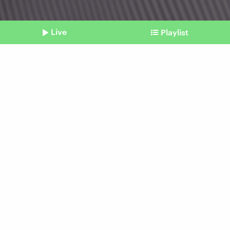
Live
Playlist
©
IMAGO I Anadolu Agency
Shownotes
Venezuela
Trump droht, Maduros
Rückhalt wächst
vom 03. Dezember 2025