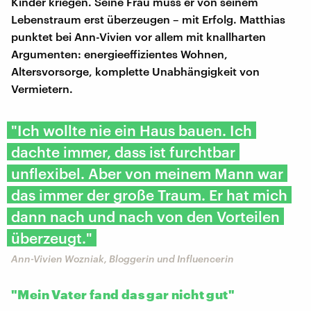
Kinder kriegen. Seine Frau muss er von seinem
Lebenstraum erst überzeugen – mit Erfolg. Matthias
punktet bei Ann-Vivien vor allem mit knallharten
Argumenten: energieeffizientes Wohnen,
Altersvorsorge, komplette Unabhängigkeit von
Vermietern.
"Ich wollte nie ein Haus bauen. Ich
dachte immer, dass ist furchtbar
unflexibel. Aber von meinem Mann war
das immer der große Traum. Er hat mich
dann nach und nach von den Vorteilen
überzeugt."
Ann-Vivien Wozniak, Bloggerin und Influencerin
"Mein Vater fand das gar nicht gut"