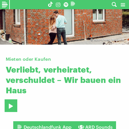
©
Ann-Vivien Wozniak
Mieten oder Kaufen
Verliebt,
verheiratet,
verschuldet
–
Wir
bauen
ein
Haus
Deutschlandfunk App
ARD Sounds