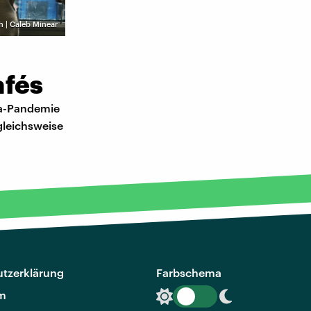
h | Caleb Minear
afés
na-Pandemie
gleichsweise
tzerklärung
Farbschema
m