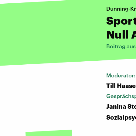
Dunning-Kr
Sport
Null
Beitrag au
Moderator
Till Haase
Gesprächsp
Janina St
Sozialpsy