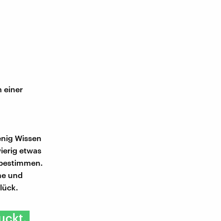
 einer
enig Wissen
ierig etwas
s bestimmen.
he und
lück.
uckt,