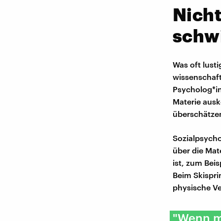
Nicht
schwi
Was oft lust
wissenschaft
Psycholog*in
Materie ausk
überschätze
Sozialpsycho
über die Mat
ist, zum Bei
Beim Skispri
physische Ve
"Wenn ma