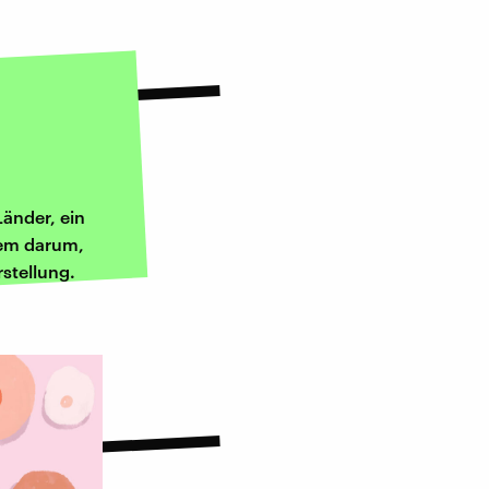
Länder, ein
rem darum,
stellung.