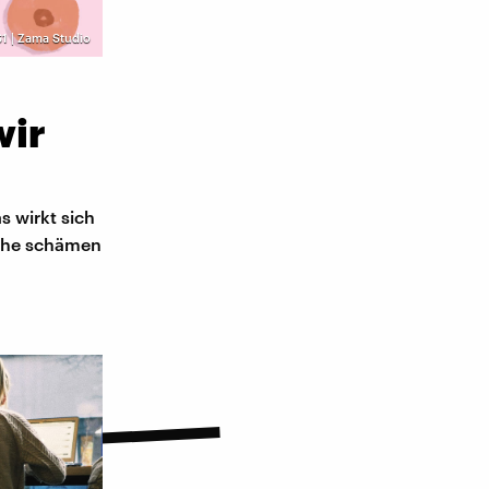
61 | Zama Studio
wir
s wirkt sich
nche schämen