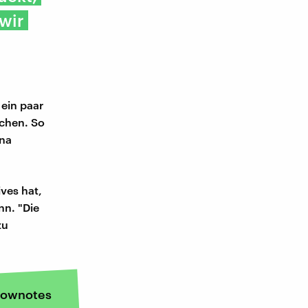
wir
 ein paar
schen. So
ina
ves hat,
nn. "Die
zu
ownotes