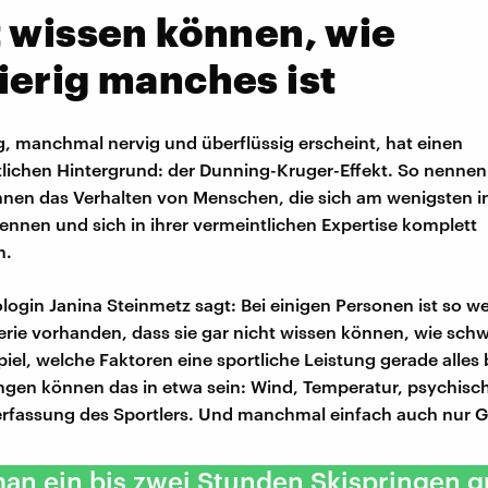
 wissen können, wie
erig manches ist
ig, manchmal nervig und überflüssig erscheint, hat einen
lichen Hintergrund: der Dunning-Kruger-Effekt. So nennen
nen das Verhalten von Menschen, die sich am wenigsten in
ennen und sich in ihrer vermeintlichen Expertise komplett
n.
login Janina Steinmetz sagt: Bei einigen Personen ist so w
erie vorhanden, dass sie gar nicht wissen können, wie schw
spiel, welche Faktoren eine sportliche Leistung gerade alle
ngen können das in etwa sein: Wind, Temperatur, psychisc
rfassung des Sportlers. Und manchmal einfach auch nur G
n ein bis zwei Stunden Skispringen g