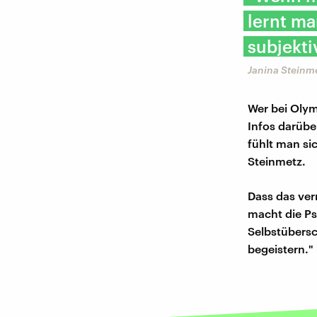
lernt m
subjekti
Janina Steinme
Wer bei Olymp
Infos darübe
fühlt man sic
Steinmetz.
Dass das ver
macht die Ps
Selbstübersc
begeistern."