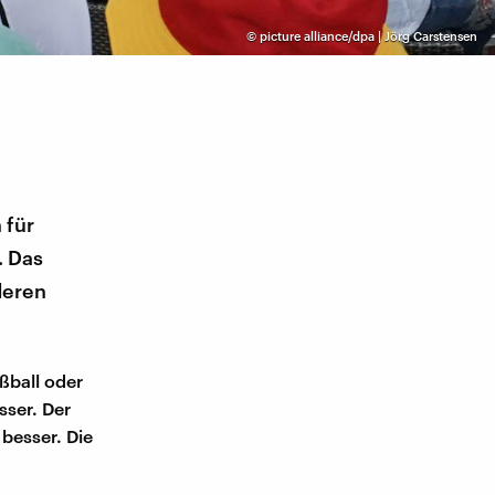
©
picture alliance/dpa | Jörg Carstensen
 für
. Das
deren
ßball oder
sser. Der
 besser. Die