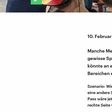
10. Februa
Manche Men
gewisse Sp
könnte an e
Bereichen e
Szenario: Wi
eine andere 
Pass wäre jet
rechte Seite