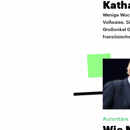
Kath
Wenige Woch
Vollwaise. S
Großonkel Gi
französische
Autoritäre
Wie M