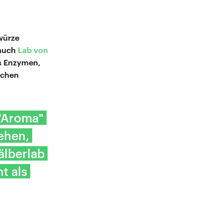
würze
 auch
Lab von
us Enzymen,
schen
 "Aroma"
ehen,
älberlab
t als