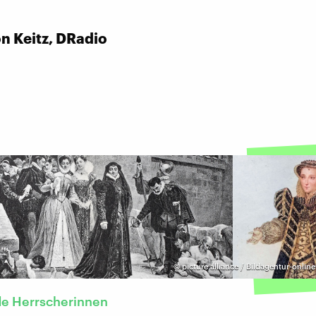
n Keitz, DRadio
©
picture alliance / Bildagentur-onlin
e Herrscherinnen