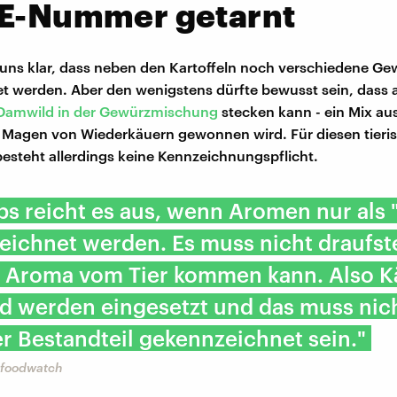
 E-Nummer getarnt
t uns klar, dass neben den Kartoffeln noch verschiedene Ge
et werden. Aber den wenigstens dürfte bewusst sein, dass
Damwild in der Gewürzmischung
stecken kann - ein Mix a
 Magen von Wiederkäuern gewonnen wird. Für diesen tieri
 besteht allerdings keine Kennzeichnungspflicht.
ps reicht es aus, wenn Aromen nur als
eichnet werden. Es muss nicht draufst
s Aroma vom Tier kommen kann. Also K
d werden eingesetzt und das muss nich
er Bestandteil gekennzeichnet sein."
 foodwatch