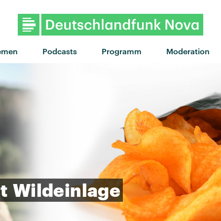
"car crash" von Kids With Buns · 
emen
Podcasts
Programm
Moderation
t
Wildeinlage