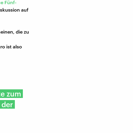
e Fünf-
iskussion auf
einen, die zu
o ist also
te zum
 der