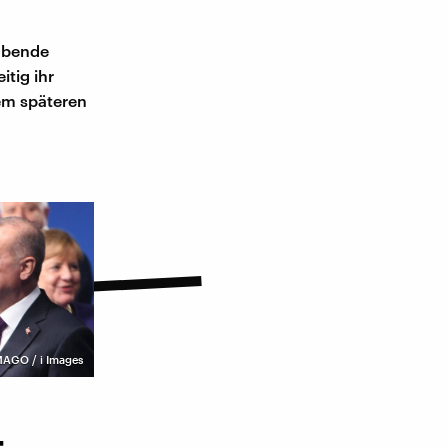
habende
itig ihr
dem späteren
MAGO / i Images
t