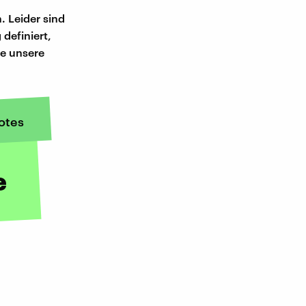
. Leider sind
 definiert,
ie unsere
otes
e