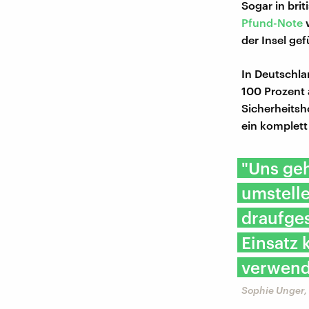
Sogar in bri
Pfund-Note
w
der Insel gef
In Deutschla
100 Prozent 
Sicherheitsh
ein komplett
"Uns geh
umstelle
draufge
Einsatz 
verwende
Sophie Unger,