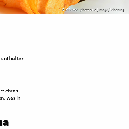
©
MPower | photocase | imago/Schöning
 enthalten
erzichten
en, was in
ma