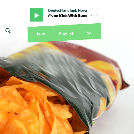
Deutschlandfunk Nova
"car crash" von Kids With Buns · "car crash" von Kids With Buns
Live
Playlist