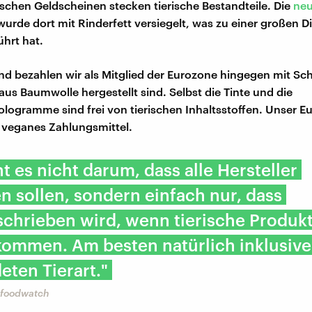
tischen Geldscheinen stecken tierische Bestandteile. Die
neu
urde dort mit Rinderfett versiegelt, was zu einer großen D
ührt hat.
nd bezahlen wir als Mitglied der Eurozone hingegen mit Sch
aus Baumwolle hergestellt sind. Selbst die Tinte und die
ologramme sind frei von tierischen Inhaltsstoffen. Unser Eur
 veganes Zahlungsmittel.
t es nicht darum, dass alle Hersteller
n sollen, sondern einfach nur, dass
schrieben wird, wenn tierische Produk
kommen. Am besten natürlich inklusive
ten Tierart."
 foodwatch