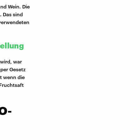
und Wein. Die
. Das sind
 verwendeten
ellung
wird, war
 per Gesetz
st wenn die
Fruchtsaft
 O-