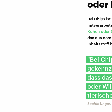
oder
Bei Chips is
mitverarbeit
Kühen oder 
das aus dem
Inhaltsstoff
"Bei Chi
gekennz
dass da
oder Wil
tierisch
Sophie Unger,