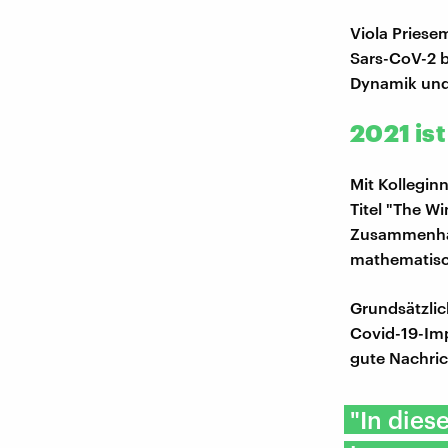
Viola Priese
Sars-CoV-2 b
Dynamik und 
2021 is
Mit Kollegin
Titel "The W
Zusammenhan
mathematisc
Grundsätzlic
Covid-19-Imp
gute Nachric
"In dies