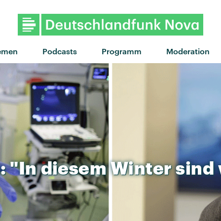
"Keep It Rising" von Supershy · 
emen
Podcasts
Programm
Moderation
:
"In
diesem
Winter
sind