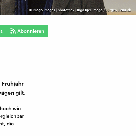
©
imago images | photothek | Inga Kjer, imago / Jürgen Heinrich
ts
Abonnieren
 Frühjahr
ägen gilt.
 hoch wie
rgleichbar
t, die