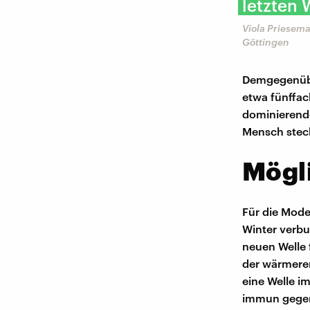
letzten 
Viola Priesema
Göttingen
Demgegenüber
etwa fünffac
dominierende 
Mensch steck
Mögli
Für die Model
Winter verbu
neuen Welle f
der wärmeren
eine Welle i
immun gegen 