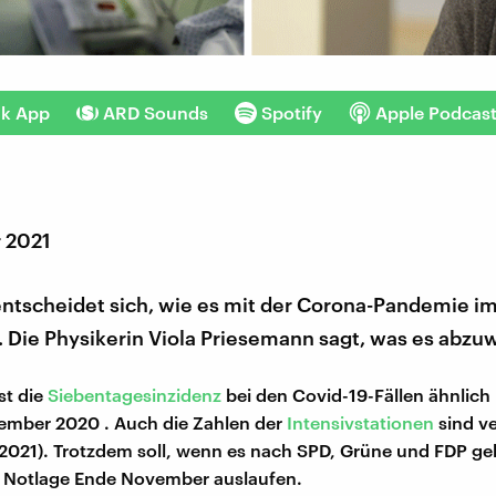
nk App
ARD Sounds
Spotify
Apple Podcas
r 2021
entscheidet sich, wie es mit der Corona-Pandemie im
 Die Physikerin Viola Priesemann sagt, was es abzuw
st die
Siebentagesinzidenz
bei den Covid-19-Fällen ähnlich
ember 2020 . Auch die Zahlen der
Intensivstationen
sind ve
.2021). Trotzdem soll, wenn es nach SPD, Grüne und FDP geh
 Notlage Ende November auslaufen.