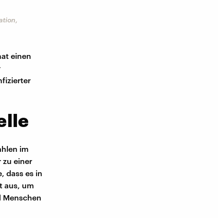
ation,
hat einen
r
fizierter
elle
ahlen im
 zu einer
, dass es in
t aus, um
nd Menschen