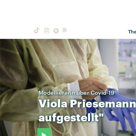
Th
Modelliererin über Covid-19
Viola
Priesemann
aufgestellt"