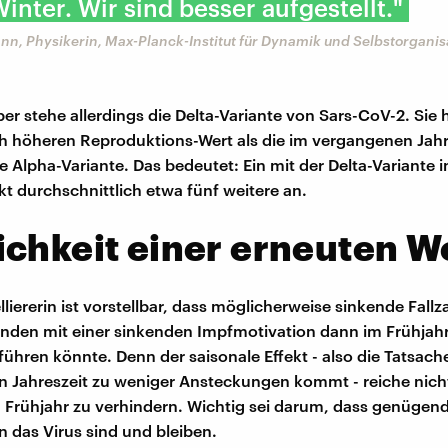
Winter. Wir sind besser aufgestellt."
nn, Physikerin, Max-Planck-Institut für Dynamik und Selbstorganis
 stehe allerdings die Delta-Variante von Sars-CoV-2. Sie 
h höheren Reproduktions-Wert als die im vergangenen Jah
Alpha-Variante. Das bedeutet: Ein mit der Delta-Variante in
t durchschnittlich etwa fünf weitere an.
chkeit einer erneuten W
liererin ist vorstellbar, dass möglicherweise sinkende Fallz
nden mit einer sinkenden Impfmotivation dann im Frühjahr
ühren könnte. Denn der saisonale Effekt - also die Tatsache
 Jahreszeit zu weniger Ansteckungen kommt - reiche nich
m Frühjahr zu verhindern. Wichtig sei darum, dass genüge
das Virus sind und bleiben.