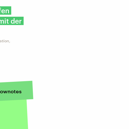
fen
mit der
ation,
ownotes