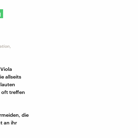
u
ation,
 Viola
 allseits
 lauten
oft treffen
rmeiden, die
t an ihr