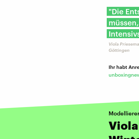
"Die Ent
müssen, 
Intensiv
Viola Priesema
Göttingen
Ihr habt An
unboxingnew
Modellierer
Viola