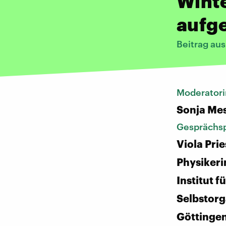
Winte
aufge
Beitrag au
Moderatori
Sonja Me
Gesprächsp
Viola Pri
Physikeri
Institut 
Selbstorg
Göttinge