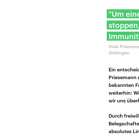
"Um eine
stoppen,
Immunit
Viola Priesema
Göttingen
Ein entschei
Priesemann n
bekannten Fr
weiterhin: Wi
wir uns über
Durch freiwi
Belegschafte
absolutes Li