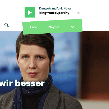
Deutschlandfunk Nova
"Keep It Rising" von Supershy · "Keep It Rising" von Supershy
Live
Playlist
wir
besser