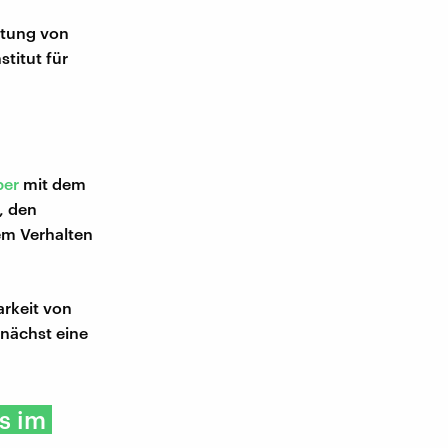
itung von
titut für
per
mit dem
, den
m Verhalten
arkeit von
unächst eine
ls im