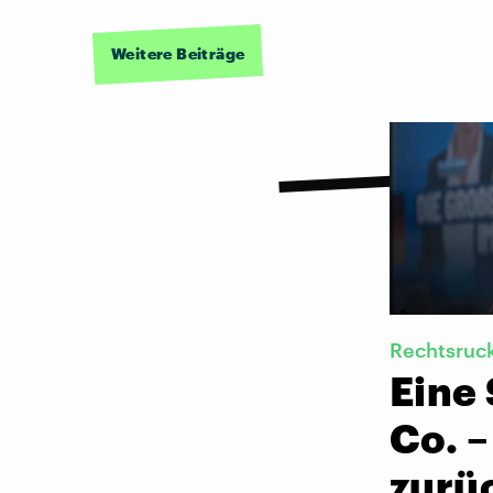
Weitere Beiträge
Rechtsruck
Eine 
Co. –
zurü