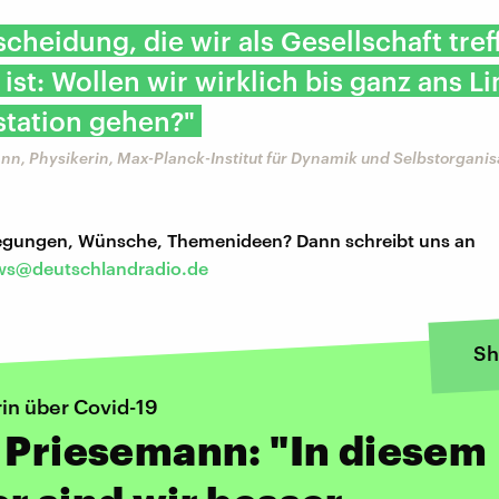
scheidung, die wir als Gesellschaft tref
ist: Wollen wir wirklich bis ganz ans Li
station gehen?"
nn, Physikerin, Max-Planck-Institut für Dynamik und Selbstorganis
regungen, Wünsche, Themenideen? Dann schreibt uns an
s@deutschlandradio.de
Sh
in über Covid-19
 Priesemann: "In diesem