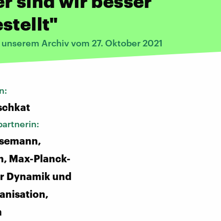
r sind wir besser
stellt"
s unserem Archiv vom 27. Oktober 2021
n:
schkat
artnerin:
esemann,
n, Max-Planck-
für Dynamik und
anisation,
n