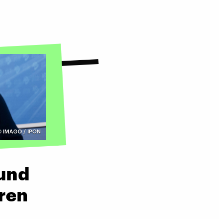
©
IMAGO / IPON
 und
eren