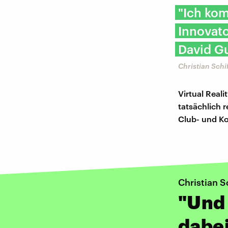
"Ich kom
Innovato
David Gu
Christian Schi
Virtual Reali
tatsächlich 
Club- und K
Christian S
"Und 
dabei