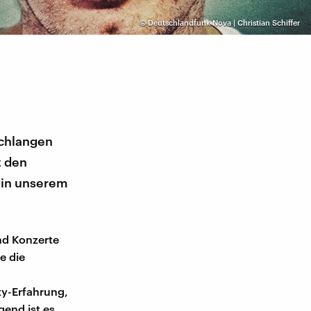
©
Deutschlandfunk Nova | Christian Schiffer
Schlangen
t den
t in unserem
und Konzerte
e die
ity-Erfahrung,
gend ist es