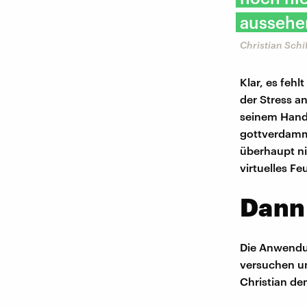
aussehen
Christian Schi
Klar, es fehl
der Stress a
seinem Handy
gottverdammt
überhaupt ni
virtuelles F
Dann 
Die Anwendun
versuchen un
Christian de