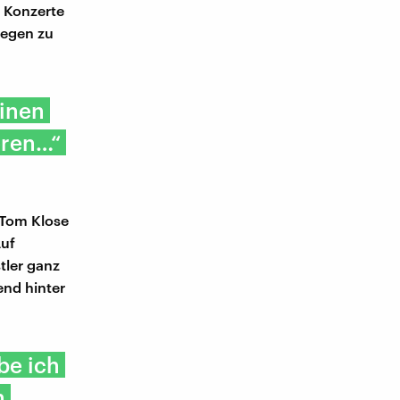
h Konzerte
wegen zu
einen
eren…“
 Tom Klose
Auf
tler ganz
nd hinter
be ich
h