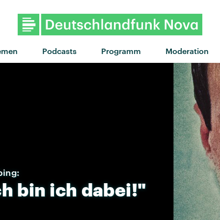
"You don't know" von Loyle 
emen
Podcasts
Programm
Moderation
bing:
ch
bin
ich
dabei!"