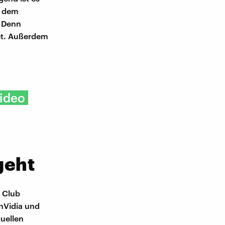
t dem
. Denn
tet. Außerdem
video
geht
n Club
 nVidia und
tuellen