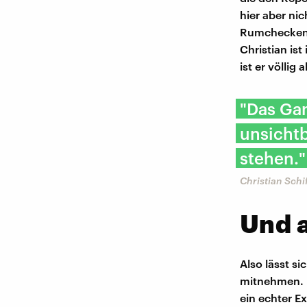
hier aber ni
Rumchecken k
Christian is
ist er völlig 
"Das Gan
unsichtb
stehen."
Christian Schi
Und 
Also lässt si
mitnehmen. De
ein echter Ex