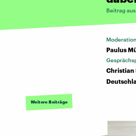
Beitrag au
Moderatio
Paulus Mü
Gesprächsp
Christian 
Deutschl
Weitere Beiträge