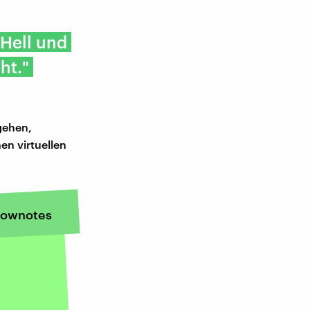
 Hell und
ht."
 gehen,
en virtuellen
ownotes