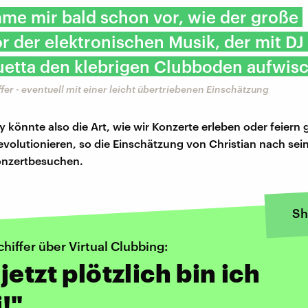
me mir bald schon vor, wie der große
r der elektronischen Musik, der mit DJ
etta den klebrigen Clubboden aufwisc
ffer - eventuell mit einer leicht übertriebenen Einschätzung
ty könnte also die Art, wie wir Konzerte erleben oder feiern
revolutionieren, so die Einschätzung von Christian nach sein
onzertbesuchen.
Sh
chiffer über Virtual Clubbing:
jetzt plötzlich bin ich
!"