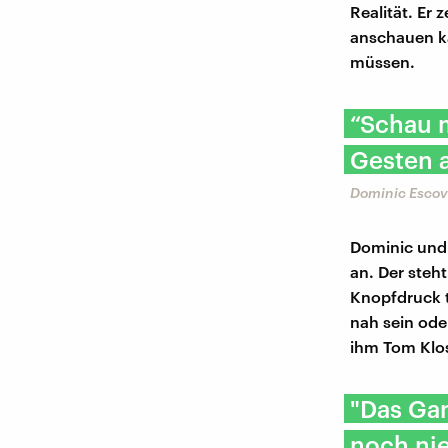
Realität. Er 
anschauen ka
müssen.
“Schau m
Gesten 
Dominic Escov
Dominic und 
an. Der steh
Knopfdruck t
nah sein ode
ihm Tom Klos
"Das Gan
noch nie