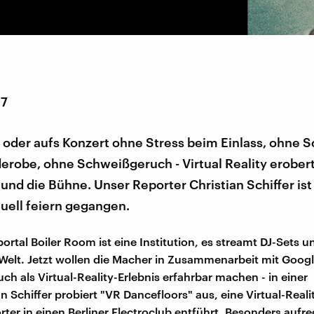
17
 oder aufs Konzert ohne Stress beim Einlass, ohne 
erobe, ohne Schweißgeruch - Virtual Reality erober
und die Bühne. Unser Reporter Christian Schiffer is
tuell feiern gegangen.
ortal Boiler Room ist eine Institution, es streamt DJ-Sets 
 Welt. Jetzt wollen die Macher in Zusammenarbeit mit Googl
ch als Virtual-Reality-Erlebnis erfahrbar machen - in einer
n Schiffer probiert "VR Dancefloors" aus, eine Virtual-Real
ter in einen Berliner Electroclub entführt. Besonders aufre