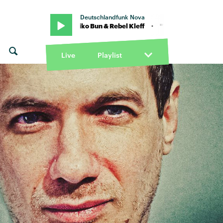
Deutschlandfunk Nova
Carner feat. Kiko Bun & Rebel Kleff · "You don't know" von Loyle Carne
Live
Playlist