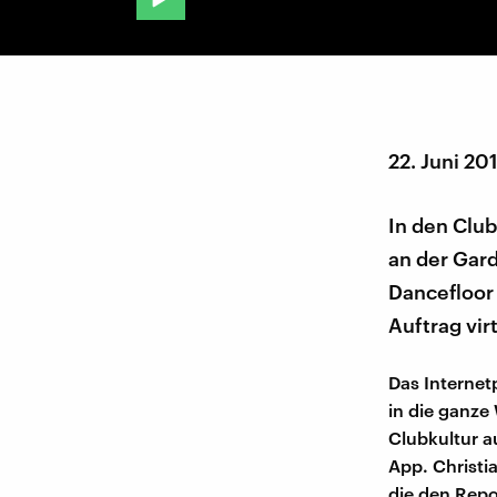
22. Juni 20
In den Club
an der Gard
Dancefloor 
Auftrag vir
Das Internetp
in die ganze
Clubkultur au
App. Christia
die den Repor