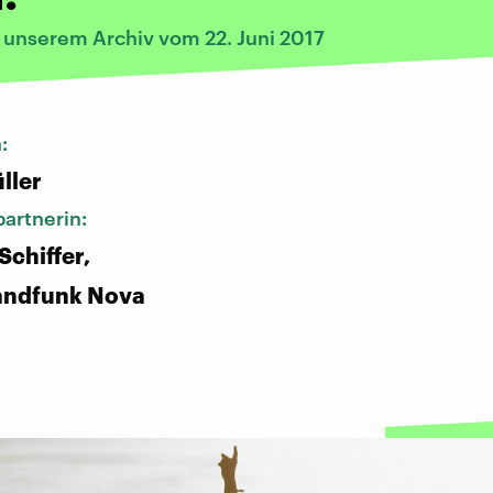
s unserem Archiv vom 22. Juni 2017
n:
ller
artnerin:
Schiffer,
andfunk Nova