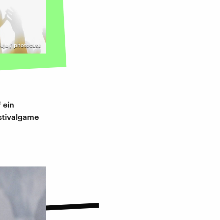
eju / photocase
 ein
estivalgame