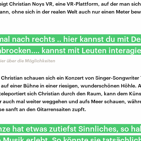
zeigt Christian Noys VR, eine VR-Plattform, auf der man sic
nn, ohne sich in der realen Welt auch nur einen Meter be
al nach rechts .. hier kannst du mit D
abrocken…. kannst mit Leuten interagi
ier über die Möglichkeiten
Christian schauen sich ein Konzert von Singer-Songwriter
t auf einer Bühne in einer riesigen, wunderschönen Höhle. 
eleportiert sich Christian durch den Raum, kann dem Küns
r auch mal weiter weggehen und aufs Meer schauen, währe
e sanft an den Gitarrensaiten zupft.
ze hat etwas zutiefst Sinnliches, so ha
 Musik erlebt. So könnte sie tatsächlic