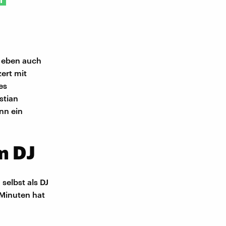
lt eben auch
ert mit
es
stian
nn ein
m DJ
selbst als DJ
 Minuten hat