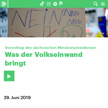
©
dpa
Vorschlag des sächsischen Ministerpräsidenten
Was
der
Volkseinwand
bringt
29. Juni 2019